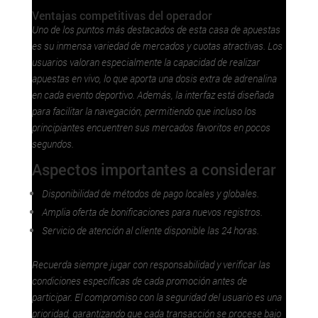
Ventajas competitivas del operador
Uno de los puntos más destacados de esta casa de apuestas
es su inmensa variedad de mercados y cuotas atractivas. Los
usuarios valoran especialmente la capacidad de realizar
apuestas en vivo, lo que aporta una dosis extra de adrenalina
en cada evento deportivo. Además, la interfaz está diseñada
para facilitar la navegación, permitiendo que incluso los
principiantes encuentren sus mercados favoritos en pocos
segundos.
Aspectos importantes a considerar
Disponibilidad de métodos de pago locales y globales.
Amplia oferta de bonificaciones para nuevos registros.
Servicio de atención al cliente disponible las 24 horas.
Recuerda siempre jugar con responsabilidad y verificar las
condiciones específicas de cada promoción antes de
participar. El compromiso con la seguridad del usuario es una
prioridad, garantizando que cada transacción se procese bajo