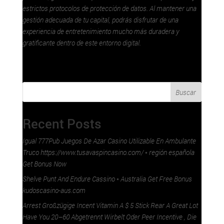
estrictos protocolos de protección de datos. Al mantener una
gestión adecuada de tu capital, podrás disfrutar de una
experiencia de entretenimiento mucho más duradera y
gratificante dentro de este entorno digital.
Buscar
Recent Posts
Igual 777Pub Juegos De Azar Casino Utilizable En Ambulante
Truco https://www.tusavaspincasino.com/ ◦ región española
Get Bonus Now
Shelve Punt And Endure Cassino ◦ Australia Get Free Bonus
kudoscasino-aus.com
Arrest Großzügige Incent Vitamin A $ 5 Stick Rear A Great Lot
Have You 20–60 Abgetrennt Wirbelt Oder Peer Incentive , Die