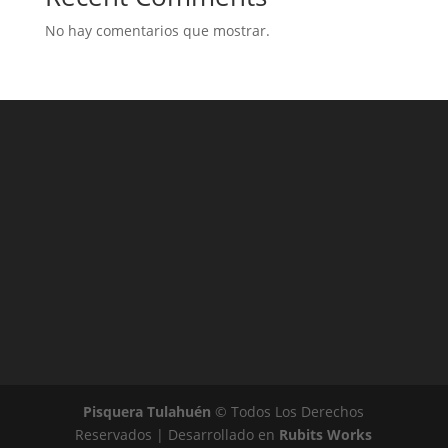
No hay comentarios que mostrar.
Pisquera Tulahuén
© Todos Los Derechos
Reservados | Desarrollado en
Rubits Works