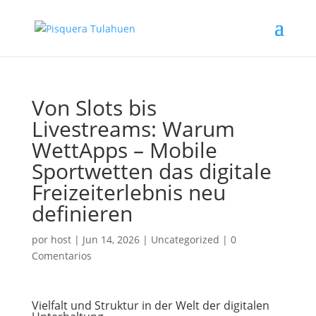
Von Slots bis
Livestreams: Warum
WettApps – Mobile
Sportwetten das digitale
Freizeiterlebnis neu
definieren
por
host
|
Jun 14, 2026
|
Uncategorized
|
0
Comentarios
Vielfalt und Struktur in der Welt der digitalen