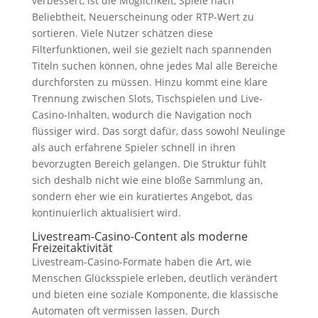
verbessert, ist die Möglichkeit, Spiele nach
Beliebtheit, Neuerscheinung oder RTP-Wert zu
sortieren. Viele Nutzer schätzen diese
Filterfunktionen, weil sie gezielt nach spannenden
Titeln suchen können, ohne jedes Mal alle Bereiche
durchforsten zu müssen. Hinzu kommt eine klare
Trennung zwischen Slots, Tischspielen und Live-
Casino-Inhalten, wodurch die Navigation noch
flüssiger wird. Das sorgt dafür, dass sowohl Neulinge
als auch erfahrene Spieler schnell in ihren
bevorzugten Bereich gelangen. Die Struktur fühlt
sich deshalb nicht wie eine bloße Sammlung an,
sondern eher wie ein kuratiertes Angebot, das
kontinuierlich aktualisiert wird.
Livestream-Casino-Content als moderne
Freizeitaktivität
Livestream-Casino-Formate haben die Art, wie
Menschen Glücksspiele erleben, deutlich verändert
und bieten eine soziale Komponente, die klassische
Automaten oft vermissen lassen. Durch