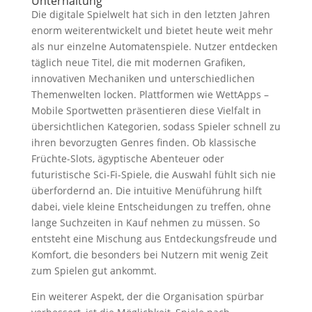
Unterhaltung
Die digitale Spielwelt hat sich in den letzten Jahren
enorm weiterentwickelt und bietet heute weit mehr
als nur einzelne Automatenspiele. Nutzer entdecken
täglich neue Titel, die mit modernen Grafiken,
innovativen Mechaniken und unterschiedlichen
Themenwelten locken. Plattformen wie WettApps –
Mobile Sportwetten präsentieren diese Vielfalt in
übersichtlichen Kategorien, sodass Spieler schnell zu
ihren bevorzugten Genres finden. Ob klassische
Früchte-Slots, ägyptische Abenteuer oder
futuristische Sci-Fi-Spiele, die Auswahl fühlt sich nie
überfordernd an. Die intuitive Menüführung hilft
dabei, viele kleine Entscheidungen zu treffen, ohne
lange Suchzeiten in Kauf nehmen zu müssen. So
entsteht eine Mischung aus Entdeckungsfreude und
Komfort, die besonders bei Nutzern mit wenig Zeit
zum Spielen gut ankommt.
Ein weiterer Aspekt, der die Organisation spürbar