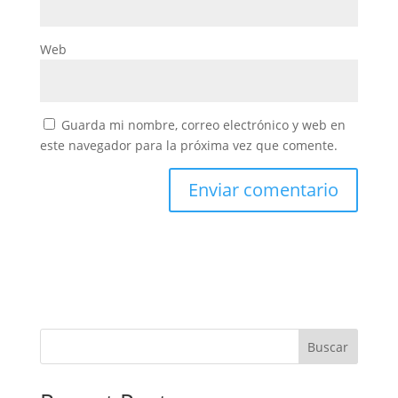
Web
Guarda mi nombre, correo electrónico y web en
este navegador para la próxima vez que comente.
Buscar