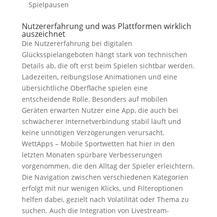
Spielpausen
Nutzererfahrung und was Plattformen wirklich
auszeichnet
Die Nutzererfahrung bei digitalen
Glücksspielangeboten hängt stark von technischen
Details ab, die oft erst beim Spielen sichtbar werden.
Ladezeiten, reibungslose Animationen und eine
übersichtliche Oberfläche spielen eine
entscheidende Rolle. Besonders auf mobilen
Geräten erwarten Nutzer eine App, die auch bei
schwächerer Internetverbindung stabil läuft und
keine unnötigen Verzögerungen verursacht.
WettApps – Mobile Sportwetten hat hier in den
letzten Monaten spürbare Verbesserungen
vorgenommen, die den Alltag der Spieler erleichtern.
Die Navigation zwischen verschiedenen Kategorien
erfolgt mit nur wenigen Klicks, und Filteroptionen
helfen dabei, gezielt nach Volatilität oder Thema zu
suchen. Auch die Integration von Livestream-