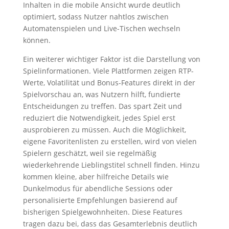
Inhalten in die mobile Ansicht wurde deutlich
optimiert, sodass Nutzer nahtlos zwischen
Automatenspielen und Live-Tischen wechseln
können.
Ein weiterer wichtiger Faktor ist die Darstellung von
Spielinformationen. Viele Plattformen zeigen RTP-
Werte, Volatilität und Bonus-Features direkt in der
Spielvorschau an, was Nutzern hilft, fundierte
Entscheidungen zu treffen. Das spart Zeit und
reduziert die Notwendigkeit, jedes Spiel erst
ausprobieren zu müssen. Auch die Möglichkeit,
eigene Favoritenlisten zu erstellen, wird von vielen
Spielern geschätzt, weil sie regelmäßig
wiederkehrende Lieblingstitel schnell finden. Hinzu
kommen kleine, aber hilfreiche Details wie
Dunkelmodus für abendliche Sessions oder
personalisierte Empfehlungen basierend auf
bisherigen Spielgewohnheiten. Diese Features
tragen dazu bei, dass das Gesamterlebnis deutlich