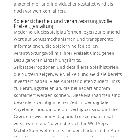
angenehmer und individueller gestaltet wird als
noch vor wenigen Jahren.
Spielersicherheit und verantwortungsvolle
Freizeitgestaltung
Moderne Glücksspielplattformen legen zunehmend
Wert auf Schutzmechanismen und transparente
Informationen, die Spielern helfen sollen,
verantwortungsvoll mit ihrer Freizeit umzugehen.
Dazu gehören Einzahlungslimits,
Selbstsperroptionen und detaillierte Spielhistorien,
die Nutzern zeigen, wie viel Zeit und Geld sie bereits
investiert haben. Viele Anbieter bieten zudem Links
zu Beratungsstellen an, die bei Bedarf anonym
kontaktiert werden können. Diese Maßnahmen sind
besonders wichtig in einer Zeit, in der digitale
Angebote rund um die Uhr verfügbar sind und die
Grenzen zwischen Alltag und Freizeit manchmal
verschwimmen. Nutzer, die sich für WettApps –
Mobile Sportwetten entscheiden, finden in der App