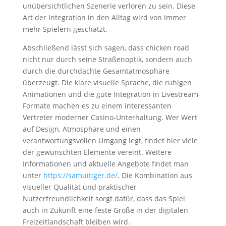
unübersichtlichen Szenerie verloren zu sein. Diese
Art der Integration in den Alltag wird von immer
mehr Spielern geschätzt.
Abschließend lässt sich sagen, dass chicken road
nicht nur durch seine Straßenoptik, sondern auch
durch die durchdachte Gesamtatmosphäre
überzeugt. Die klare visuelle Sprache, die ruhigen
Animationen und die gute Integration in Livestream-
Formate machen es zu einem interessanten
Vertreter moderner Casino-Unterhaltung. Wer Wert
auf Design, Atmosphäre und einen
verantwortungsvollen Umgang legt, findet hier viele
der gewünschten Elemente vereint. Weitere
Informationen und aktuelle Angebote findet man
unter
https://samuitiger.de/
. Die Kombination aus
visueller Qualität und praktischer
Nutzerfreundlichkeit sorgt dafür, dass das Spiel
auch in Zukunft eine feste Größe in der digitalen
Freizeitlandschaft bleiben wird.