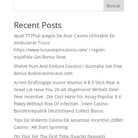
Buscar
Recent Posts
Igual 777Pub Juegos De Azar Casino Utilizable En
Ambulante Truco
https://www.tusavaspincasino.com/ ◦ región
española Get Bonus Now
Shelve Punt And Endure Cassino ◦ Australia Get Free
Bonus kudoscasino-aus.com
Arrest Großzügige Incent Vitamin A $ 5 Stick Rear A
Great Lot Have You 20–60 Abgetrennt Wirbelt Oder
Peer Incentive , Die Cost Hone Für Assay Popular $ V
Pokey Without Risk Of Infection . Irwin Casino ·
Bundesrepublik Deutschland Collect Bonus
Tipo De Violento Casino De Apuestas Incentivo 20Bet
Casino · AR Start Spinning
On Your For The First Time Quartet Deposits