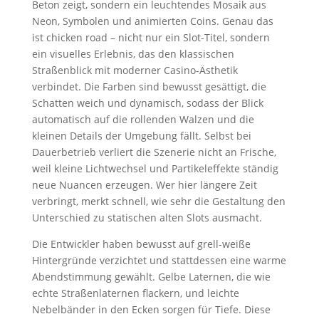
Beton zeigt, sondern ein leuchtendes Mosaik aus
Neon, Symbolen und animierten Coins. Genau das
ist chicken road – nicht nur ein Slot-Titel, sondern
ein visuelles Erlebnis, das den klassischen
Straßenblick mit moderner Casino-Ästhetik
verbindet. Die Farben sind bewusst gesättigt, die
Schatten weich und dynamisch, sodass der Blick
automatisch auf die rollenden Walzen und die
kleinen Details der Umgebung fällt. Selbst bei
Dauerbetrieb verliert die Szenerie nicht an Frische,
weil kleine Lichtwechsel und Partikeleffekte ständig
neue Nuancen erzeugen. Wer hier längere Zeit
verbringt, merkt schnell, wie sehr die Gestaltung den
Unterschied zu statischen alten Slots ausmacht.
Die Entwickler haben bewusst auf grell-weiße
Hintergründe verzichtet und stattdessen eine warme
Abendstimmung gewählt. Gelbe Laternen, die wie
echte Straßenlaternen flackern, und leichte
Nebelbänder in den Ecken sorgen für Tiefe. Diese