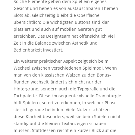
Solche Elemente geben dem Spiel ein eigenes
Gesicht und heben es von austauschbaren Themen-
Slots ab. Gleichzeitig bleibt die Oberfläche
übersichtlich: Die wichtigsten Buttons sind klar
platziert und auch auf mobilen Geräten gut
erreichbar. Das Designteam hat offensichtlich viel
Zeit in die Balance zwischen Ästhetik und
Bedienbarkeit investiert.
Ein weiterer praktischer Aspekt zeigt sich beim
Wechsel zwischen verschiedenen Spielmodi. Wenn
man von den klassischen Walzen zu den Bonus-
Runden wechselt, ändert sich nicht nur der
Hintergrund, sondern auch die Typografie und die
Farbpalette. Diese konsequente visuelle Dramaturgie
hilft Spielern, sofort zu erkennen, in welcher Phase
sie sich gerade befinden. Viele Nutzer schätzen
diese Klarheit besonders, weil sie beim Spielen nicht
ständig auf die kleinen Textanzeigen schauen
müssen. Stattdessen reicht ein kurzer Blick auf die