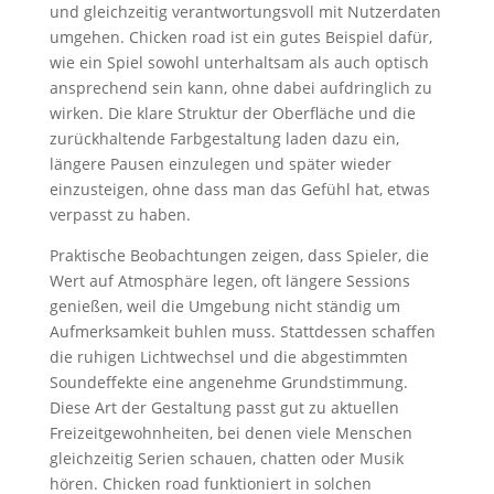
und gleichzeitig verantwortungsvoll mit Nutzerdaten
umgehen. Chicken road ist ein gutes Beispiel dafür,
wie ein Spiel sowohl unterhaltsam als auch optisch
ansprechend sein kann, ohne dabei aufdringlich zu
wirken. Die klare Struktur der Oberfläche und die
zurückhaltende Farbgestaltung laden dazu ein,
längere Pausen einzulegen und später wieder
einzusteigen, ohne dass man das Gefühl hat, etwas
verpasst zu haben.
Praktische Beobachtungen zeigen, dass Spieler, die
Wert auf Atmosphäre legen, oft längere Sessions
genießen, weil die Umgebung nicht ständig um
Aufmerksamkeit buhlen muss. Stattdessen schaffen
die ruhigen Lichtwechsel und die abgestimmten
Soundeffekte eine angenehme Grundstimmung.
Diese Art der Gestaltung passt gut zu aktuellen
Freizeitgewohnheiten, bei denen viele Menschen
gleichzeitig Serien schauen, chatten oder Musik
hören. Chicken road funktioniert in solchen