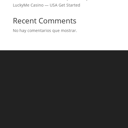
LuckyMe Casino — USA Get Started
Recent Comments
No hay comentarios que mostrar.