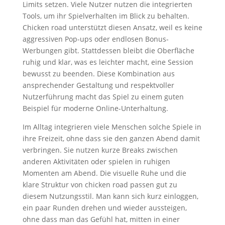
Limits setzen. Viele Nutzer nutzen die integrierten
Tools, um ihr Spielverhalten im Blick zu behalten.
Chicken road unterstützt diesen Ansatz, weil es keine
aggressiven Pop-ups oder endlosen Bonus-
Werbungen gibt. Stattdessen bleibt die Oberfläche
ruhig und klar, was es leichter macht, eine Session
bewusst zu beenden. Diese Kombination aus
ansprechender Gestaltung und respektvoller
Nutzerführung macht das Spiel zu einem guten
Beispiel für moderne Online-Unterhaltung.
Im Alltag integrieren viele Menschen solche Spiele in
ihre Freizeit, ohne dass sie den ganzen Abend damit
verbringen. Sie nutzen kurze Breaks zwischen
anderen Aktivitäten oder spielen in ruhigen
Momenten am Abend. Die visuelle Ruhe und die
klare Struktur von chicken road passen gut zu
diesem Nutzungsstil. Man kann sich kurz einloggen,
ein paar Runden drehen und wieder aussteigen,
ohne dass man das Gefühl hat, mitten in einer