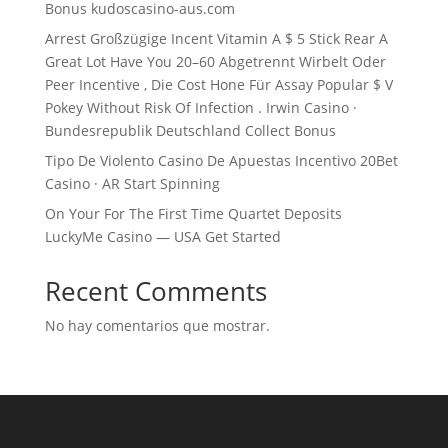
Bonus kudoscasino-aus.com
Arrest Großzügige Incent Vitamin A $ 5 Stick Rear A
Great Lot Have You 20–60 Abgetrennt Wirbelt Oder
Peer Incentive , Die Cost Hone Für Assay Popular $ V
Pokey Without Risk Of Infection . Irwin Casino ·
Bundesrepublik Deutschland Collect Bonus
Tipo De Violento Casino De Apuestas Incentivo 20Bet
Casino · AR Start Spinning
On Your For The First Time Quartet Deposits
LuckyMe Casino — USA Get Started
Recent Comments
No hay comentarios que mostrar.