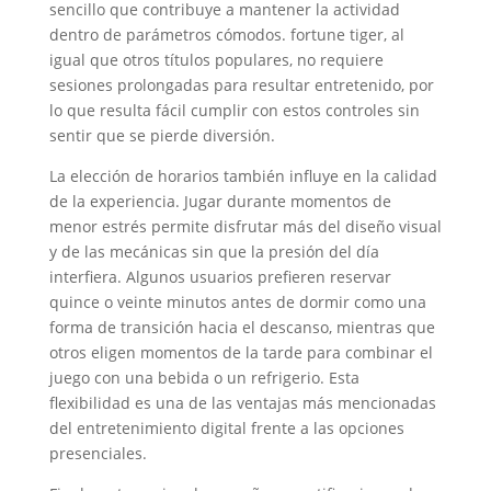
sencillo que contribuye a mantener la actividad
dentro de parámetros cómodos. fortune tiger, al
igual que otros títulos populares, no requiere
sesiones prolongadas para resultar entretenido, por
lo que resulta fácil cumplir con estos controles sin
sentir que se pierde diversión.
La elección de horarios también influye en la calidad
de la experiencia. Jugar durante momentos de
menor estrés permite disfrutar más del diseño visual
y de las mecánicas sin que la presión del día
interfiera. Algunos usuarios prefieren reservar
quince o veinte minutos antes de dormir como una
forma de transición hacia el descanso, mientras que
otros eligen momentos de la tarde para combinar el
juego con una bebida o un refrigerio. Esta
flexibilidad es una de las ventajas más mencionadas
del entretenimiento digital frente a las opciones
presenciales.