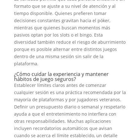
formato que se ajuste a su nivel de atención y al
tiempo disponible. Quienes prefieren tomar
decisiones constantes gravitan hacia el póker,
mientras que quienes buscan momentos más
pasivos optan por los slots o el bingo. Esta
diversidad también reduce el riesgo de aburrimiento
porque es posible alternar entre distintos juegos
dentro de una misma sesión sin salir de la
plataforma.
¿Cómo cuidar la experiencia y mantener
hábitos de juego seguros?
Establecer límites claros antes de comenzar
cualquier sesión es una práctica recomendada por la
mayoría de plataformas y por jugadores veteranos.
Definir un presupuesto diario o semanal y respetarlo
ayuda a que el entretenimiento no interfiera con
otras responsabilidades. Muchas aplicaciones
incluyen recordatorios automáticos que avisan
cuando se acerca el límite establecido, un detalle