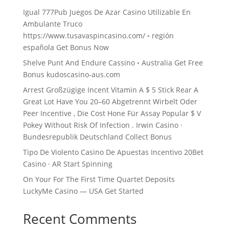
Igual 777Pub Juegos De Azar Casino Utilizable En
Ambulante Truco
https://www.tusavaspincasino.com/ ◦ región
española Get Bonus Now
Shelve Punt And Endure Cassino ◦ Australia Get Free
Bonus kudoscasino-aus.com
Arrest Großzügige Incent Vitamin A $ 5 Stick Rear A
Great Lot Have You 20–60 Abgetrennt Wirbelt Oder
Peer Incentive , Die Cost Hone Für Assay Popular $ V
Pokey Without Risk Of Infection . Irwin Casino ·
Bundesrepublik Deutschland Collect Bonus
Tipo De Violento Casino De Apuestas Incentivo 20Bet
Casino · AR Start Spinning
On Your For The First Time Quartet Deposits
LuckyMe Casino — USA Get Started
Recent Comments