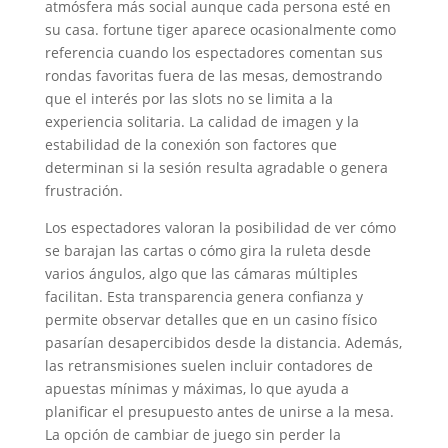
atmósfera más social aunque cada persona esté en
su casa. fortune tiger aparece ocasionalmente como
referencia cuando los espectadores comentan sus
rondas favoritas fuera de las mesas, demostrando
que el interés por las slots no se limita a la
experiencia solitaria. La calidad de imagen y la
estabilidad de la conexión son factores que
determinan si la sesión resulta agradable o genera
frustración.
Los espectadores valoran la posibilidad de ver cómo
se barajan las cartas o cómo gira la ruleta desde
varios ángulos, algo que las cámaras múltiples
facilitan. Esta transparencia genera confianza y
permite observar detalles que en un casino físico
pasarían desapercibidos desde la distancia. Además,
las retransmisiones suelen incluir contadores de
apuestas mínimas y máximas, lo que ayuda a
planificar el presupuesto antes de unirse a la mesa.
La opción de cambiar de juego sin perder la