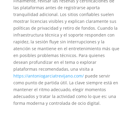
Finalmente, revisar las reseñas y certificaciones de
las plataformas antes de registrarse aporta
tranquilidad adicional. Los sitios confiables suelen
mostrar licencias visibles y explican claramente sus
políticas de privacidad y retiro de fondos. Cuando la
infraestructura técnica y el soporte responden con
rapidez, la sesión fluye sin interrupciones y la
atención se mantiene en el entretenimiento más que
en posibles problemas técnicos. Para quienes
desean profundizar en el tema o explorar
plataformas recomendadas, una visita a
https://antoniogarciatrevijano.com/
puede servir
como punto de partida útil. La clave siempre está en
mantener el ritmo adecuado, elegir momentos
adecuados y tratar la actividad como lo que es: una
forma moderna y controlada de ocio digital.