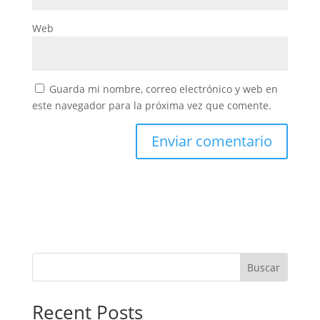
Web
Guarda mi nombre, correo electrónico y web en
este navegador para la próxima vez que comente.
Buscar
Recent Posts