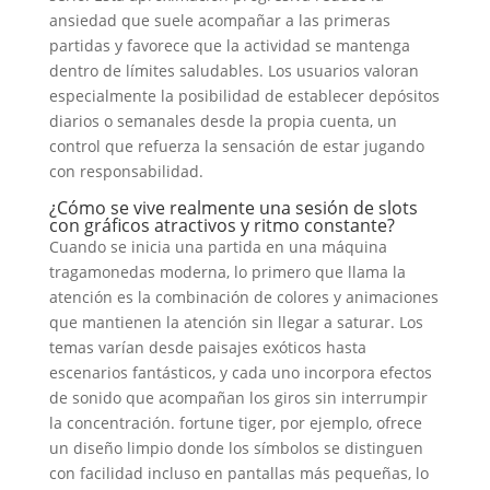
ansiedad que suele acompañar a las primeras
partidas y favorece que la actividad se mantenga
dentro de límites saludables. Los usuarios valoran
especialmente la posibilidad de establecer depósitos
diarios o semanales desde la propia cuenta, un
control que refuerza la sensación de estar jugando
con responsabilidad.
¿Cómo se vive realmente una sesión de slots
con gráficos atractivos y ritmo constante?
Cuando se inicia una partida en una máquina
tragamonedas moderna, lo primero que llama la
atención es la combinación de colores y animaciones
que mantienen la atención sin llegar a saturar. Los
temas varían desde paisajes exóticos hasta
escenarios fantásticos, y cada uno incorpora efectos
de sonido que acompañan los giros sin interrumpir
la concentración. fortune tiger, por ejemplo, ofrece
un diseño limpio donde los símbolos se distinguen
con facilidad incluso en pantallas más pequeñas, lo