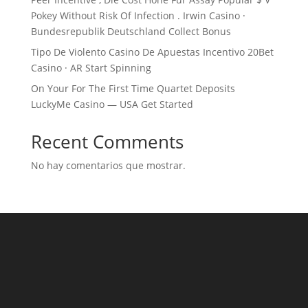
Pokey Without Risk Of Infection . Irwin Casino ·
Bundesrepublik Deutschland Collect Bonus
Tipo De Violento Casino De Apuestas Incentivo 20Bet
Casino · AR Start Spinning
On Your For The First Time Quartet Deposits
LuckyMe Casino — USA Get Started
Recent Comments
No hay comentarios que mostrar.