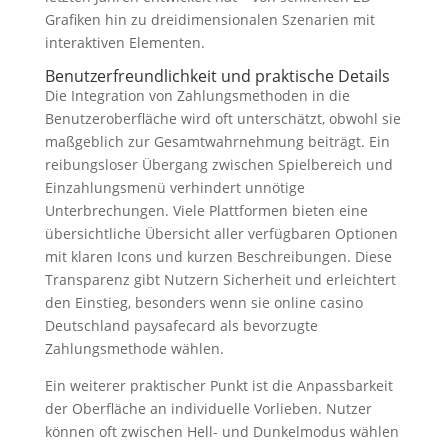
Grafiken hin zu dreidimensionalen Szenarien mit
interaktiven Elementen.
Benutzerfreundlichkeit und praktische Details
Die Integration von Zahlungsmethoden in die
Benutzeroberfläche wird oft unterschätzt, obwohl sie
maßgeblich zur Gesamtwahrnehmung beiträgt. Ein
reibungsloser Übergang zwischen Spielbereich und
Einzahlungsmenü verhindert unnötige
Unterbrechungen. Viele Plattformen bieten eine
übersichtliche Übersicht aller verfügbaren Optionen
mit klaren Icons und kurzen Beschreibungen. Diese
Transparenz gibt Nutzern Sicherheit und erleichtert
den Einstieg, besonders wenn sie online casino
Deutschland paysafecard als bevorzugte
Zahlungsmethode wählen.
Ein weiterer praktischer Punkt ist die Anpassbarkeit
der Oberfläche an individuelle Vorlieben. Nutzer
können oft zwischen Hell- und Dunkelmodus wählen