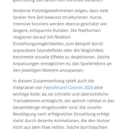
Moderne Freizeitgewohnheiten zeigen, dass viele
Spieler ihre Zeit bewusst strukturieren. Kurze,
intensive Sessions werden ebenso geschätzt wie
längere, entspannte Runden. Die Plattformen
reagieren darauf mit flexiblen
Einstellungsmöglichkeiten, zum Beispiel durch
anpassbare Soundeffekte oder die Möglichkeit,
bestimmte visuelle Effekte zu deaktivieren. Solche
Anpassungen ermöglichen es, das Spielerlebnis an
den jeweiligen Moment anzupassen.
In diesem Zusammenhang spielt auch die
Integration von
Paysafecard Casinos 2026
eine
wichtige Rolle, da sie schnelle und übersichtliche
Transaktionen ermöglicht, die optisch nahtlos in das
Gesamtdesign eingebunden sind. Die visuelle
Bestätigung nach erfolgreicher Einzahlung erfolgt
meist durch dezente Animationen, die den Nutzer
nicht aus dem Flow reißen. Solche durchdachten