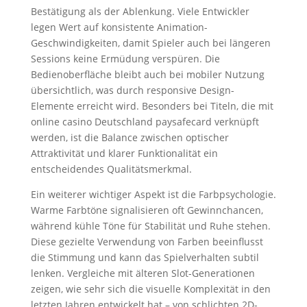
Bestätigung als der Ablenkung. Viele Entwickler
legen Wert auf konsistente Animation-
Geschwindigkeiten, damit Spieler auch bei längeren
Sessions keine Ermüdung verspüren. Die
Bedienoberfläche bleibt auch bei mobiler Nutzung
übersichtlich, was durch responsive Design-
Elemente erreicht wird. Besonders bei Titeln, die mit
online casino Deutschland paysafecard verknüpft
werden, ist die Balance zwischen optischer
Attraktivität und klarer Funktionalität ein
entscheidendes Qualitätsmerkmal.
Ein weiterer wichtiger Aspekt ist die Farbpsychologie.
Warme Farbtöne signalisieren oft Gewinnchancen,
während kühle Töne für Stabilität und Ruhe stehen.
Diese gezielte Verwendung von Farben beeinflusst
die Stimmung und kann das Spielverhalten subtil
lenken. Vergleiche mit älteren Slot-Generationen
zeigen, wie sehr sich die visuelle Komplexität in den
letzten Jahren entwickelt hat – von schlichten 2D-