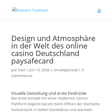
Design und Atmosphäre
in der Welt des online
casino Deutschland
paysafecard
por
host
|
Jun 13, 2026
|
Uncategorized
|
0
Comentarios
Visuelle Gestaltung und erste Eindrücke
Der erste Kontakt mit einer modernen Casino-
Plattform beginnt bereits beim Öffnen der Startseite.
Farbverläufe in tiefem Dunkelblau und warmem