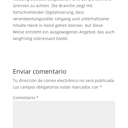
Grenzen zu achten. Die Branche zeigt mit
fortschreitender Digitalisierung, dass
verantwortungsvoller Umgang und unterhaltsame
Inhalte Hand in Hand gehen können. Auf diese
Weise entsteht ein ausgewogenes Angebot, das auch
langfristig interessant bleibt.
Enviar comentario
Tu dirección de correo electrónico no será publicada.
Los campos obligatorios están marcados con
*
Comentario
*