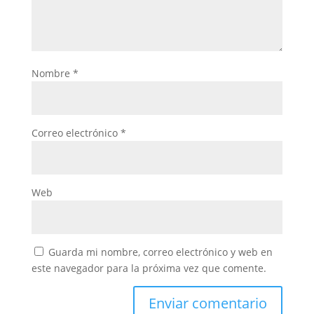
Nombre
*
Correo electrónico
*
Web
Guarda mi nombre, correo electrónico y web en
este navegador para la próxima vez que comente.