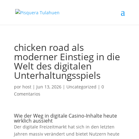
chicken road als
moderner Einstieg in die
Welt des digitalen
Unterhaltungsspiels
por
host
|
Jun 13, 2026
|
Uncategorized
|
0
Comentarios
Wie der Weg in digitale Casino-Inhalte heute
wirklich aussieht
Der digitale Freizeitmarkt hat sich in den letzten
Jahren massiv verändert und bietet Nutzern heute