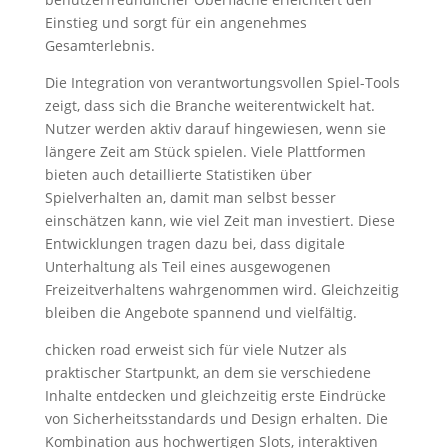
Einstieg und sorgt für ein angenehmes
Gesamterlebnis.
Die Integration von verantwortungsvollen Spiel-Tools
zeigt, dass sich die Branche weiterentwickelt hat.
Nutzer werden aktiv darauf hingewiesen, wenn sie
längere Zeit am Stück spielen. Viele Plattformen
bieten auch detaillierte Statistiken über
Spielverhalten an, damit man selbst besser
einschätzen kann, wie viel Zeit man investiert. Diese
Entwicklungen tragen dazu bei, dass digitale
Unterhaltung als Teil eines ausgewogenen
Freizeitverhaltens wahrgenommen wird. Gleichzeitig
bleiben die Angebote spannend und vielfältig.
chicken road erweist sich für viele Nutzer als
praktischer Startpunkt, an dem sie verschiedene
Inhalte entdecken und gleichzeitig erste Eindrücke
von Sicherheitsstandards und Design erhalten. Die
Kombination aus hochwertigen Slots, interaktiven