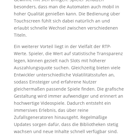
besonders, dass man die Automaten auch mobil in
hoher Qualität genießen kann. Die Bedienung über
Touchscreen fühlt sich dabei natürlich an und
erlaubt schnelle Wechsel zwischen verschiedenen
Titeln.
Ein weiterer Vorteil liegt in der Vielfalt der RTP-
Werte. Spieler, die Wert auf statistische Transparenz
legen, können gezielt nach Slots mit höherer
Auszahlungsquote suchen. Gleichzeitig bieten viele
Entwickler unterschiedliche Volatilitätsstufen an,
sodass Einsteiger und erfahrene Nutzer
gleichermaßen passende Spiele finden. Die grafische
Gestaltung wird immer aufwendiger und erinnert an
hochwertige Videospiele. Dadurch entsteht ein
immersives Erlebnis, das über reine
Zufallsgeneratoren hinausgeht. Regelmäßige
Updates sorgen dafür, dass die Bibliotheken stetig
wachsen und neue Inhalte schnell verfügbar sind.