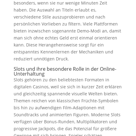
besonders, wenn sie nur wenige Minuten Zeit
haben. Die Auswahl an Titeln erlaubt es,
verschiedene Stile auszuprobieren und nach
persönlichen Vorlieben zu filtern. Viele Plattformen
bieten inzwischen sogenannte Demo-Modi an, damit
man sich ohne echtes Geld erst einmal orientieren
kann. Diese Herangehensweise sorgt für ein
entspanntes Kennenlernen der Mechaniken und
reduziert unnötigen Druck.
Slots und ihre besondere Rolle in der Online-
Unterhaltung
Slots gehören zu den beliebtesten Formaten in
digitalen Casinos, weil sie sich in kurzer Zeit erklären
und gleichzeitig spannende visuelle Welten bieten.
Themen reichen von klassischen Früchte-Symbolen
bis hin zu aufwendigen Film-Adaptionen mit
Soundtracks und animierten Figuren. Moderne Slots
verfügen über Bonus-Runden, Multiplikatoren und
progressive Jackpots, die das Potenzial für größere
Gewinne mit sich bringen. Spieler schätzen