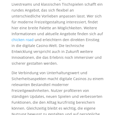
Livestreams und klassischen Tischspielen schafft ein
rundes Angebot, das sich flexibel an
unterschiedliche Vorlieben anpassen lässt. Wer sich
für moderne Freizeitgestaltung interessiert, findet
hier eine breite Palette an Möglichkeiten. Weitere
Informationen und aktuelle Angebote finden sich auf
chicken road
und erleichtern den direkten Einstieg
in die digitale Casino-Welt. Die technische
Entwicklung verspricht auch in Zukunft weitere
Innovationen, die das Erlebnis noch immersiver und
sicherer gestalten werden.
Die Verbindung von Unterhaltungswert und
Sicherheitsaspekten macht digitale Casinos zu einem
relevanten Bestandteil moderner
Freizeitgewohnheiten. Nutzer profitieren von
ständigen Updates, neuen Spielen und verbesserten
Funktionen, die den Alltag kurzfristig bereichern
können. Gleichzeitig bleibt es wichtig, die eigene
Nutzung bewusst zu gestalten und auf persönliche