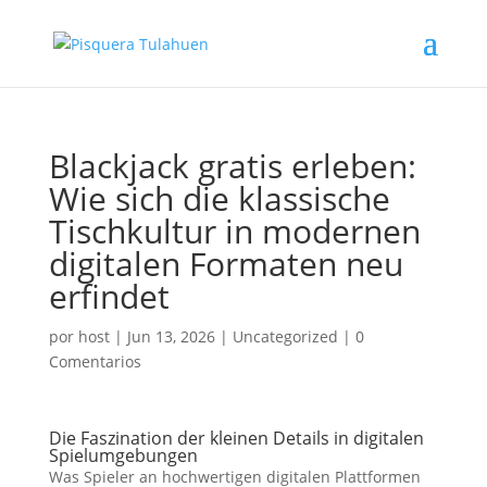
Blackjack gratis erleben:
Wie sich die klassische
Tischkultur in modernen
digitalen Formaten neu
erfindet
por
host
|
Jun 13, 2026
|
Uncategorized
|
0
Comentarios
Die Faszination der kleinen Details in digitalen
Spielumgebungen
Was Spieler an hochwertigen digitalen Plattformen