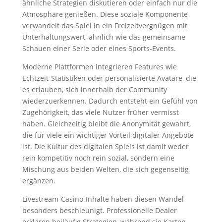
ähnliche Strategien diskutieren oder einfach nur die
Atmosphäre genießen. Diese soziale Komponente
verwandelt das Spiel in ein Freizeitvergnügen mit
Unterhaltungswert, ähnlich wie das gemeinsame
Schauen einer Serie oder eines Sports-Events.
Moderne Plattformen integrieren Features wie
Echtzeit-Statistiken oder personalisierte Avatare, die
es erlauben, sich innerhalb der Community
wiederzuerkennen. Dadurch entsteht ein Gefühl von
Zugehörigkeit, das viele Nutzer früher vermisst
haben. Gleichzeitig bleibt die Anonymität gewahrt,
die für viele ein wichtiger Vorteil digitaler Angebote
ist. Die Kultur des digitalen Spiels ist damit weder
rein kompetitiv noch rein sozial, sondern eine
Mischung aus beiden Welten, die sich gegenseitig
ergänzen.
Livestream-Casino-Inhalte haben diesen Wandel
besonders beschleunigt. Professionelle Dealer
erklären beiläufig Strategien, während sie Karten