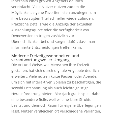
innerhalb eines großen Angebots deutlich
vereinfacht. Viele Nutzer nutzen zudem die
Möglichkeit, eigene Favoritenlisten anzulegen, um
ihre bevorzugten Titel schneller wiederzufinden.
Praktische Details wie die Anzeige der aktuellen
Auszahlungsquote oder die Verfügbarkeit von
Demoversionen tragen zusätzlich zur
Übersichtlichkeit bei und sorgen dafür, dass man
informierte Entscheidungen treffen kann.
Moderne Freizeitgewohnheiten und
verantwortungsvoller Umgang
Die Art und Weise, wie Menschen ihre Freizeit
gestalten, hat sich durch digitale Angebote deutlich
erweitert. Viele nutzen kurze Pausen oder Abende,
um sich mit interaktiven Spielen zu beschäftigen, die
sowohl Entspannung als auch leichte geistige
Herausforderung bieten. Blackjack gratis spielt dabei
eine besondere Rolle, weil es eine klare Struktur
besitzt und dennoch Raum für eigene Überlegungen
lässt. Nutzer vergleichen oft verschiedene Varianten,