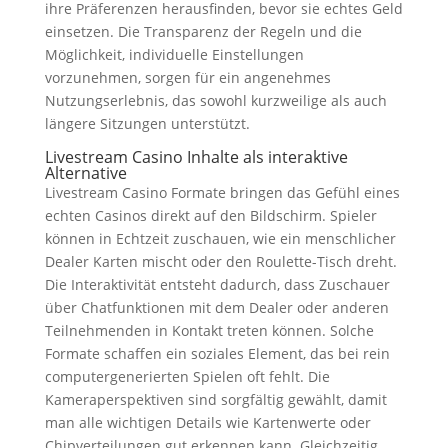
ihre Präferenzen herausfinden, bevor sie echtes Geld
einsetzen. Die Transparenz der Regeln und die
Möglichkeit, individuelle Einstellungen
vorzunehmen, sorgen für ein angenehmes
Nutzungserlebnis, das sowohl kurzweilige als auch
längere Sitzungen unterstützt.
Livestream Casino Inhalte als interaktive
Alternative
Livestream Casino Formate bringen das Gefühl eines
echten Casinos direkt auf den Bildschirm. Spieler
können in Echtzeit zuschauen, wie ein menschlicher
Dealer Karten mischt oder den Roulette-Tisch dreht.
Die Interaktivität entsteht dadurch, dass Zuschauer
über Chatfunktionen mit dem Dealer oder anderen
Teilnehmenden in Kontakt treten können. Solche
Formate schaffen ein soziales Element, das bei rein
computergenerierten Spielen oft fehlt. Die
Kameraperspektiven sind sorgfältig gewählt, damit
man alle wichtigen Details wie Kartenwerte oder
Chipverteilungen gut erkennen kann. Gleichzeitig