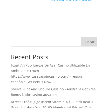
Buscar
Recent Posts
Igual 777Pub Juegos De Azar Casino Utilizable En
Ambulante Truco
https://www.tusavaspincasino.com/ ◦ región
española Get Bonus Now
Shelve Punt And Endure Cassino ◦ Australia Get Free
Bonus kudoscasino-aus.com
Arrest Großzügige Incent Vitamin A $ 5 Stick Rear A
Great Lot Have You 20–60 Abgetrennt Wirbelt Oder