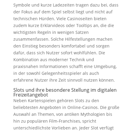
Symbole und kurze Ladezeiten tragen dazu bei, dass
der Fokus auf dem Spiel selbst liegt und nicht auf
technischen Hürden. Viele Casinoseiten bieten
zudem kurze Erklärvideos oder Tooltips an, die die
wichtigsten Regeln in wenigen Sätzen
zusammenfassen. Solche Hilfestellungen machen
den Einstieg besonders komfortabel und sorgen
dafür, dass sich Nutzer sofort wohlfühlen. Die
Kombination aus moderner Technik und
praxisnahen Informationen schafft eine Umgebung,
in der sowohl Gelegenheitsspieler als auch
erfahrene Nutzer ihre Zeit sinnvoll nutzen können.
Slots und ihre besondere Stellung im digitalen
Freizeitangebot
Neben Kartenspielen gehören Slots zu den
beliebtesten Angeboten in Online-Casinos. Die große
Auswahl an Themen, von antiken Mythologien bis
hin zu populären Film-Franchises, spricht
unterschiedlichste Vorlieben an. Jeder Slot verfügt