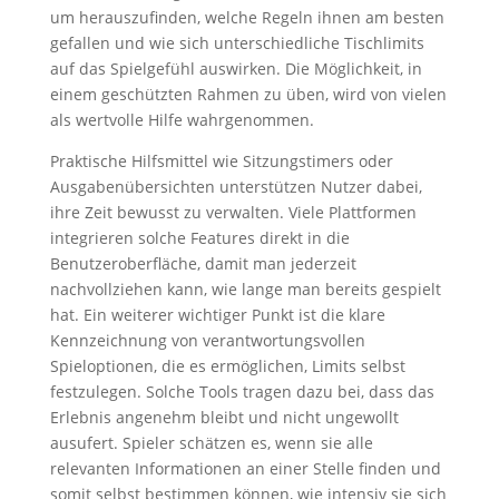
um herauszufinden, welche Regeln ihnen am besten
gefallen und wie sich unterschiedliche Tischlimits
auf das Spielgefühl auswirken. Die Möglichkeit, in
einem geschützten Rahmen zu üben, wird von vielen
als wertvolle Hilfe wahrgenommen.
Praktische Hilfsmittel wie Sitzungstimers oder
Ausgabenübersichten unterstützen Nutzer dabei,
ihre Zeit bewusst zu verwalten. Viele Plattformen
integrieren solche Features direkt in die
Benutzeroberfläche, damit man jederzeit
nachvollziehen kann, wie lange man bereits gespielt
hat. Ein weiterer wichtiger Punkt ist die klare
Kennzeichnung von verantwortungsvollen
Spieloptionen, die es ermöglichen, Limits selbst
festzulegen. Solche Tools tragen dazu bei, dass das
Erlebnis angenehm bleibt und nicht ungewollt
ausufert. Spieler schätzen es, wenn sie alle
relevanten Informationen an einer Stelle finden und
somit selbst bestimmen können, wie intensiv sie sich