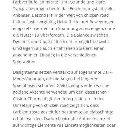
Farbverläufe, animierte Hintergründe und klare
Typografie prägen heute das Erscheinungsbild vieler
Anbieter. Besonders in der Welt von chicken road
fällt auf, wie sorgfältig Lichteffekte und Bewegungen
eingesetzt werden, um Spannung zu erzeugen, ohne
die Nutzer zu überfordern. Die Balance zwischen
Dynamik und Übersichtlichkeit ermöglicht sowohl
Einsteigern als auch erfahrenen Spielern einen
angenehmen Einstieg in die verschiedenen
Spielwelten.
Designteams setzen verstärkt auf sogenannte Dark-
Mode-Varianten, die die Augen bei längeren
Spielphasen schonen. Gleichzeitig werden warme,
goldene Akzente verwendet, um den klassischen
Casino-Charme digital zu interpretieren. In der
Umsetzung von chicken road zeigt sich, dass
Farbkontraste gezielt für bestimmte Spielabschnitte
erhöht werden. Dadurch wird die Aufmerksamkeit
auf wichtige Elemente wie Einsatzmöglichkeiten oder