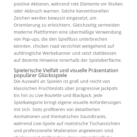
positive Aktionen, während rote Elemente vor Risiken
oder Abbruch warnen. Solche konventionellen
Zeichen werden bewusst eingesetzt, um
Orientierung zu erleichtern. Gleichzeitig vermeiden
moderne Plattformen eine übermäßige Verwendung
von Pop-ups, die den Spielfluss unterbrechen
könnten. chicken road verzichtet weitgehend auf
aufdringliche Werbebanner und setzt stattdessen
auf dezente Hinweise innerhalb der Spieloberfläche.
Spielerische Vielfalt und visuelle Präsentation
populärer Glücksspiele
Die Auswahl an Spielen ist groß und reicht von
klassischen Früchteslots über progressive Jackpots
bis hin zu Live-Roulette und Blackjack. Jede
Spielkategorie bringt eigene visuelle Anforderungen
mit sich. Slots profitieren von detaillierten
Animationen und thematischen Soundtracks,
während Live-Spiele auf realistische Tischansichten
und professionelle Moderation angewiesen sind.