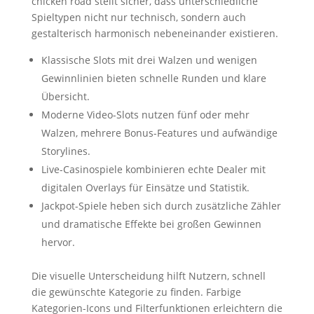
chicken road stellt sicher, dass unterschiedliche
Spieltypen nicht nur technisch, sondern auch
gestalterisch harmonisch nebeneinander existieren.
Klassische Slots mit drei Walzen und wenigen
Gewinnlinien bieten schnelle Runden und klare
Übersicht.
Moderne Video-Slots nutzen fünf oder mehr
Walzen, mehrere Bonus-Features und aufwändige
Storylines.
Live-Casinospiele kombinieren echte Dealer mit
digitalen Overlays für Einsätze und Statistik.
Jackpot-Spiele heben sich durch zusätzliche Zähler
und dramatische Effekte bei großen Gewinnen
hervor.
Die visuelle Unterscheidung hilft Nutzern, schnell
die gewünschte Kategorie zu finden. Farbige
Kategorien-Icons und Filterfunktionen erleichtern die