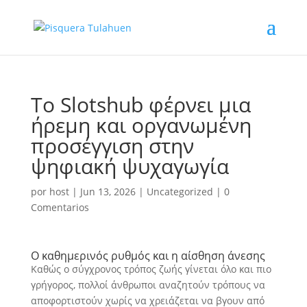
Το Slotshub φέρνει μια
ήρεμη και οργανωμένη
προσέγγιση στην
ψηφιακή ψυχαγωγία
por
host
|
Jun 13, 2026
|
Uncategorized
|
0
Comentarios
Ο καθημερινός ρυθμός και η αίσθηση άνεσης
Καθώς ο σύγχρονος τρόπος ζωής γίνεται όλο και πιο
γρήγορος, πολλοί άνθρωποι αναζητούν τρόπους να
αποφορτιστούν χωρίς να χρειάζεται να βγουν από