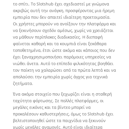
το σπίτι. Το Slotshub έχει σχεδιαστεί με γνώμονα
ακριβώς αυτή την ανάγκη, προσφέροντας μια ήρεμη
εμπειρία που δεν απαιτεί ιδιαίτερη προετοιμασία.
Οι χρήστες μπορούν να ανοίξουν την πλατφόρμα και
να ξεκινήσουν σχεδόν αμέσως, χωρίς να χρειάζεται
να μάθουν περίπλοκες διαδικασίες. Η διεπαφή
φαίνεται καθαρή και τα κουμπιά είναι ξεκάθαρα
τοποθετημένα, έτσι ώστε ακόμα και κάποιος που δεν
έχει ξαναχρησιμοποιήσει παρόμοιες υπηρεσίες να
νιώθει άνετα. Αυτό το επίπεδο φιλικότητας βοηθάει
τον παίκτη να χαλαρώσει από τα πρώτα λεπτά και να
απολαύσει την εμπειρία χωρίς άγχος για τεχνικά
ζητήματα.
Ένα ακόμα στοιχείο που ξεχωρίζει είναι η σταθερή
ταχύτητα φόρτωσης. Σε πολλές πλατφόρμες, οι
μεγάλες εικόνες και τα βίντεο μπορεί να
προκαλέσουν καθυστερήσεις, όμως το Slotshub έχει
βελτιστοποιηθεί ώστε τα παιχνίδια να ξεκινούν
χωρίς μεγάλες αναμονές. Αυτό είναι ιδιαίτερα