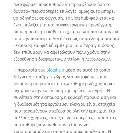
πλατφόρμες προσπαθούν να προσφέρουν όσο το
δυνατόν περισσότερες επιλογές, όμως αυτό μπορεί
να οδηγήσει σε σύγχυση. Το Slotshub φαίνεται να
έχει επιλέξει μια πιο συγκεντρωμένη προσέγγιση,
όπου η ποιότητα κάθε στοιχείου είναι πιο σημαντική
από την ποσότητα. Αυτό έχει ως αποτέλεσμα μια πιο
ξεκάθαρη και φιλική εμπειρία, ιδιαίτερα για όσους
δεν επιθυμούν να αφιερώσουν πολύ χρόνο στην
εξερεύνηση διαφορετικών τίτλων ή λειτουργιών.
Η παρουσία του
Slotshub
μέσα σε αυτό το τοπίο
δείχνει ότι υπάρχει χώρος για πλατφόρμες που
δίνουν προτεραιότητα στην καθημερινή χρήση και
όχι μόνο στην εντύπωση της πρώτης στιγμής. Η
συνέπεια στην απόδοση, η καθαρή παρουσίαση και
η διαθεσιμότητα εργαλείων ελέγχου είναι στοιχεία
που παραμένουν σταθερά σε όλη την εμπειρία. Για
πολλούς χρήστες, αυτές οι λεπτομέρειες είναι αυτές
που καθορίζουν αν θα συνεχίσουν να
χρησιμοποιούν μια υπηρεσία μακροπρόθεσμα. Η