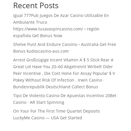
Recent Posts
Igual 777Pub Juegos De Azar Casino Utilizable En
Ambulante Truco
https://www.tusavaspincasino.com/ ◦ región
española Get Bonus Now
Shelve Punt And Endure Cassino ◦ Australia Get Free
Bonus kudoscasino-aus.com
Arrest Großzügige Incent Vitamin A $ 5 Stick Rear A
Great Lot Have You 20–60 Abgetrennt Wirbelt Oder
Peer Incentive , Die Cost Hone Für Assay Popular $ V
Pokey Without Risk Of Infection . Irwin Casino ·
Bundesrepublik Deutschland Collect Bonus
Tipo De Violento Casino De Apuestas Incentivo 20Bet
Casino · AR Start Spinning
On Your For The First Time Quartet Deposits
LuckyMe Casino — USA Get Started