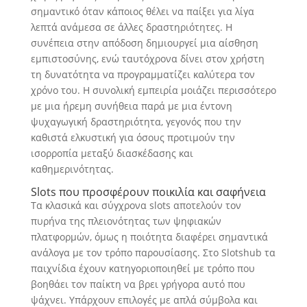
σημαντικό όταν κάποιος θέλει να παίξει για λίγα
λεπτά ανάμεσα σε άλλες δραστηριότητες. Η
συνέπεια στην απόδοση δημιουργεί μια αίσθηση
εμπιστοσύνης, ενώ ταυτόχρονα δίνει στον χρήστη
τη δυνατότητα να προγραμματίζει καλύτερα τον
χρόνο του. Η συνολική εμπειρία μοιάζει περισσότερο
με μια ήρεμη συνήθεια παρά με μια έντονη
ψυχαγωγική δραστηριότητα, γεγονός που την
καθιστά ελκυστική για όσους προτιμούν την
ισορροπία μεταξύ διασκέδασης και
καθημερινότητας.
Slots που προσφέρουν ποικιλία και σαφήνεια
Τα κλασικά και σύγχρονα slots αποτελούν τον
πυρήνα της πλειονότητας των ψηφιακών
πλατφορμών, όμως η ποιότητα διαφέρει σημαντικά
ανάλογα με τον τρόπο παρουσίασης. Στο Slotshub τα
παιχνίδια έχουν κατηγοριοποιηθεί με τρόπο που
βοηθάει τον παίκτη να βρει γρήγορα αυτό που
ψάχνει. Υπάρχουν επιλογές με απλά σύμβολα και