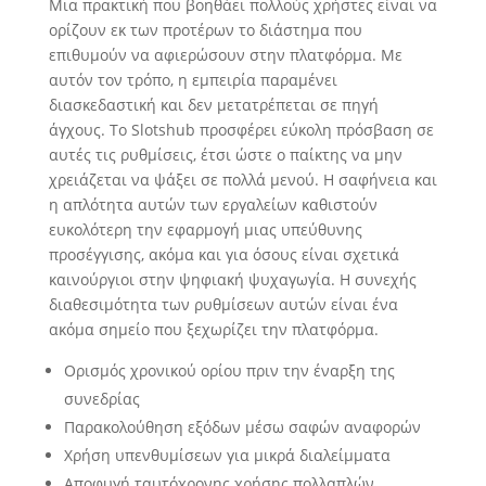
Μια πρακτική που βοηθάει πολλούς χρήστες είναι να
ορίζουν εκ των προτέρων το διάστημα που
επιθυμούν να αφιερώσουν στην πλατφόρμα. Με
αυτόν τον τρόπο, η εμπειρία παραμένει
διασκεδαστική και δεν μετατρέπεται σε πηγή
άγχους. Το Slotshub προσφέρει εύκολη πρόσβαση σε
αυτές τις ρυθμίσεις, έτσι ώστε ο παίκτης να μην
χρειάζεται να ψάξει σε πολλά μενού. Η σαφήνεια και
η απλότητα αυτών των εργαλείων καθιστούν
ευκολότερη την εφαρμογή μιας υπεύθυνης
προσέγγισης, ακόμα και για όσους είναι σχετικά
καινούργιοι στην ψηφιακή ψυχαγωγία. Η συνεχής
διαθεσιμότητα των ρυθμίσεων αυτών είναι ένα
ακόμα σημείο που ξεχωρίζει την πλατφόρμα.
Ορισμός χρονικού ορίου πριν την έναρξη της
συνεδρίας
Παρακολούθηση εξόδων μέσω σαφών αναφορών
Χρήση υπενθυμίσεων για μικρά διαλείμματα
Αποφυγή ταυτόχρονης χρήσης πολλαπλών