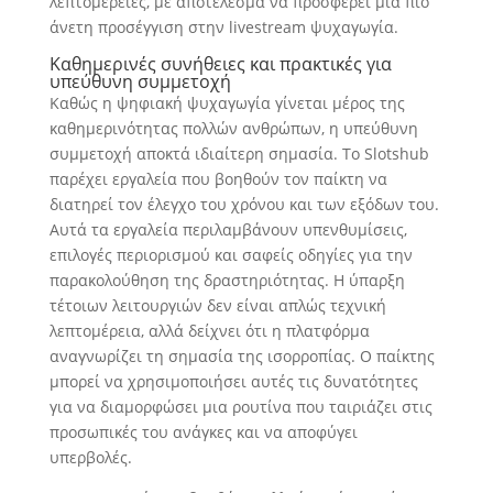
λεπτομέρειες, με αποτέλεσμα να προσφέρει μια πιο
άνετη προσέγγιση στην livestream ψυχαγωγία.
Καθημερινές συνήθειες και πρακτικές για
υπεύθυνη συμμετοχή
Καθώς η ψηφιακή ψυχαγωγία γίνεται μέρος της
καθημερινότητας πολλών ανθρώπων, η υπεύθυνη
συμμετοχή αποκτά ιδιαίτερη σημασία. Το Slotshub
παρέχει εργαλεία που βοηθούν τον παίκτη να
διατηρεί τον έλεγχο του χρόνου και των εξόδων του.
Αυτά τα εργαλεία περιλαμβάνουν υπενθυμίσεις,
επιλογές περιορισμού και σαφείς οδηγίες για την
παρακολούθηση της δραστηριότητας. Η ύπαρξη
τέτοιων λειτουργιών δεν είναι απλώς τεχνική
λεπτομέρεια, αλλά δείχνει ότι η πλατφόρμα
αναγνωρίζει τη σημασία της ισορροπίας. Ο παίκτης
μπορεί να χρησιμοποιήσει αυτές τις δυνατότητες
για να διαμορφώσει μια ρουτίνα που ταιριάζει στις
προσωπικές του ανάγκες και να αποφύγει
υπερβολές.