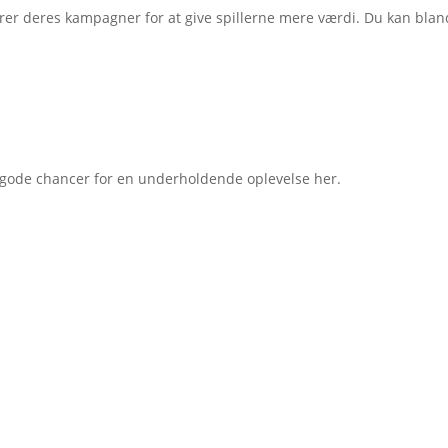
rer deres kampagner for at give spillerne mere værdi. Du kan blan
er gode chancer for en underholdende oplevelse her.