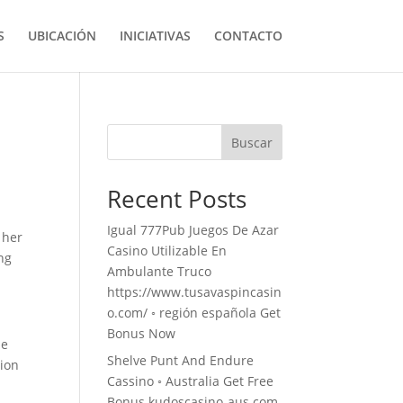
S
UBICACIÓN
INICIATIVAS
CONTACTO
Buscar
Recent Posts
Igual 777Pub Juegos De Azar
 her
Casino Utilizable En
ng
Ambulante Truco
https://www.tusavaspincasin
o.com/ ◦ región española Get
Bonus Now
de
Shelve Punt And Endure
sion
Cassino ◦ Australia Get Free
Bonus kudoscasino-aus.com