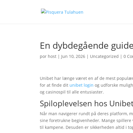
En dybdegående guide 
por
host
|
Jun 10, 2026
|
Uncategorized
|
0 Co
Unibet har længe været en af de mest populære 
for at finde dit
unibet login
og udforske muligh
og casinospil til alle entusiaster.
Spiloplevelsen hos Unibe
Når man navigerer rundt på deres platform, m
sine foretrukne begivenheder. Mange spiller
til kampene. Desuden er sikkerheden altid i top