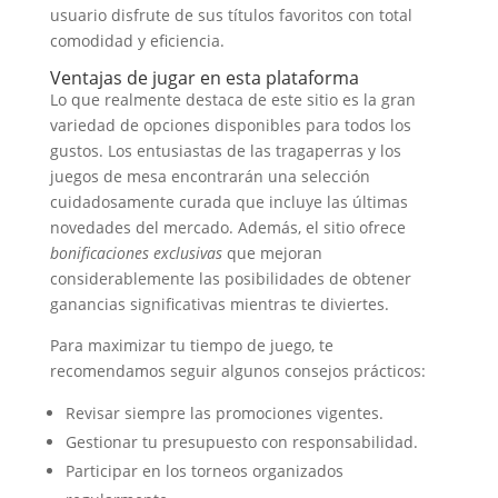
usuario disfrute de sus títulos favoritos con total
comodidad y eficiencia.
Ventajas de jugar en esta plataforma
Lo que realmente destaca de este sitio es la gran
variedad de opciones disponibles para todos los
gustos. Los entusiastas de las tragaperras y los
juegos de mesa encontrarán una selección
cuidadosamente curada que incluye las últimas
novedades del mercado. Además, el sitio ofrece
bonificaciones exclusivas
que mejoran
considerablemente las posibilidades de obtener
ganancias significativas mientras te diviertes.
Para maximizar tu tiempo de juego, te
recomendamos seguir algunos consejos prácticos:
Revisar siempre las promociones vigentes.
Gestionar tu presupuesto con responsabilidad.
Participar en los torneos organizados