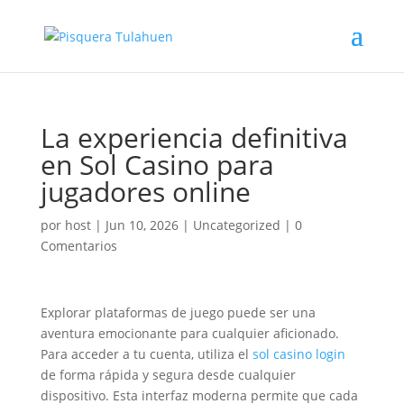
La experiencia definitiva
en Sol Casino para
jugadores online
por
host
|
Jun 10, 2026
|
Uncategorized
|
0
Comentarios
Explorar plataformas de juego puede ser una
aventura emocionante para cualquier aficionado.
Para acceder a tu cuenta, utiliza el
sol casino login
de forma rápida y segura desde cualquier
dispositivo. Esta interfaz moderna permite que cada