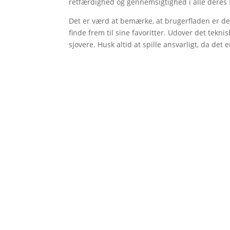
retfærdighed og gennemsigtighed i alle deres s
Det er værd at bemærke, at brugerfladen er des
finde frem til sine favoritter. Udover det tekn
sjovere. Husk altid at spille ansvarligt, da d