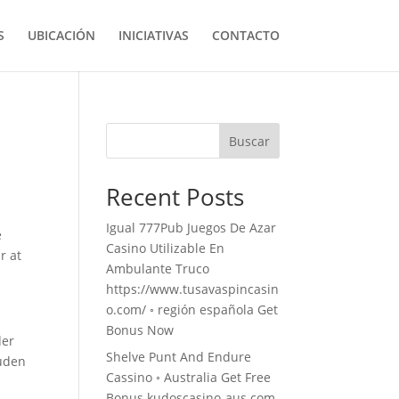
S
UBICACIÓN
INICIATIVAS
CONTACTO
Buscar
Recent Posts
Igual 777Pub Juegos De Azar
e
Casino Utilizable En
r at
Ambulante Truco
https://www.tusavaspincasin
o.com/ ◦ región española Get
Bonus Now
der
Shelve Punt And Endure
 uden
Cassino ◦ Australia Get Free
Bonus kudoscasino-aus.com