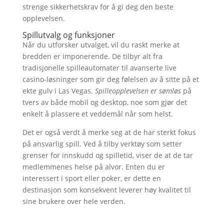
strenge sikkerhetskrav for å gi deg den beste
opplevelsen.
Spillutvalg og funksjoner
Når du utforsker utvalget, vil du raskt merke at
bredden er imponerende. De tilbyr alt fra
tradisjonelle spilleautomater til avanserte live
casino-løsninger som gir deg følelsen av å sitte på et
ekte gulv i Las Vegas.
Spilleopplevelsen er sømløs
på
tvers av både mobil og desktop, noe som gjør det
enkelt å plassere et veddemål når som helst.
Det er også verdt å merke seg at de har sterkt fokus
på ansvarlig spill. Ved å tilby verktøy som setter
grenser for innskudd og spilletid, viser de at de tar
medlemmenes helse på alvor. Enten du er
interessert i sport eller poker, er dette en
destinasjon som konsekvent leverer høy kvalitet til
sine brukere over hele verden.