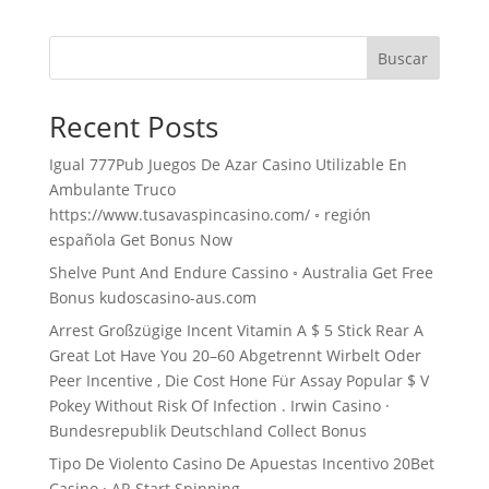
Buscar
Recent Posts
Igual 777Pub Juegos De Azar Casino Utilizable En
Ambulante Truco
https://www.tusavaspincasino.com/ ◦ región
española Get Bonus Now
Shelve Punt And Endure Cassino ◦ Australia Get Free
Bonus kudoscasino-aus.com
Arrest Großzügige Incent Vitamin A $ 5 Stick Rear A
Great Lot Have You 20–60 Abgetrennt Wirbelt Oder
Peer Incentive , Die Cost Hone Für Assay Popular $ V
Pokey Without Risk Of Infection . Irwin Casino ·
Bundesrepublik Deutschland Collect Bonus
Tipo De Violento Casino De Apuestas Incentivo 20Bet
Casino · AR Start Spinning