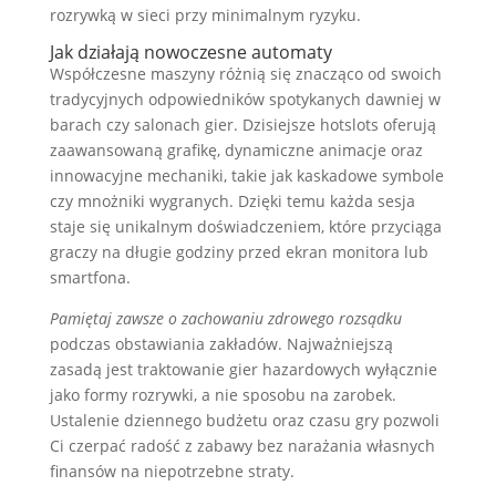
rozrywką w sieci przy minimalnym ryzyku.
Jak działają nowoczesne automaty
Współczesne maszyny różnią się znacząco od swoich
tradycyjnych odpowiedników spotykanych dawniej w
barach czy salonach gier. Dzisiejsze hotslots oferują
zaawansowaną grafikę, dynamiczne animacje oraz
innowacyjne mechaniki, takie jak kaskadowe symbole
czy mnożniki wygranych. Dzięki temu każda sesja
staje się unikalnym doświadczeniem, które przyciąga
graczy na długie godziny przed ekran monitora lub
smartfona.
Pamiętaj zawsze o zachowaniu zdrowego rozsądku
podczas obstawiania zakładów. Najważniejszą
zasadą jest traktowanie gier hazardowych wyłącznie
jako formy rozrywki, a nie sposobu na zarobek.
Ustalenie dziennego budżetu oraz czasu gry pozwoli
Ci czerpać radość z zabawy bez narażania własnych
finansów na niepotrzebne straty.