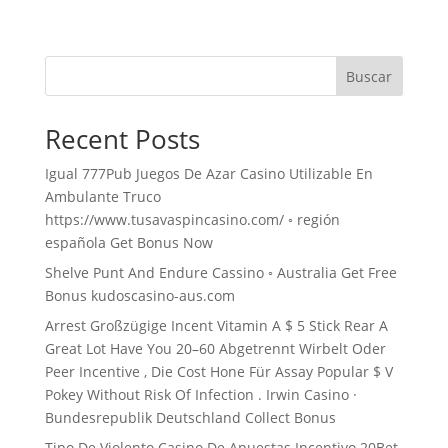
Buscar
Recent Posts
Igual 777Pub Juegos De Azar Casino Utilizable En
Ambulante Truco
https://www.tusavaspincasino.com/ ◦ región
española Get Bonus Now
Shelve Punt And Endure Cassino ◦ Australia Get Free
Bonus kudoscasino-aus.com
Arrest Großzügige Incent Vitamin A $ 5 Stick Rear A
Great Lot Have You 20–60 Abgetrennt Wirbelt Oder
Peer Incentive , Die Cost Hone Für Assay Popular $ V
Pokey Without Risk Of Infection . Irwin Casino ·
Bundesrepublik Deutschland Collect Bonus
Tipo De Violento Casino De Apuestas Incentivo 20Bet