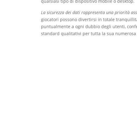
qualsiasi tipo di dispositivo mobile o desktop.
La sicurezza dei dati rappresenta una priorità asso
giocatori possono divertirsi in totale tranquilli
puntualmente a ogni dubbio degli utenti, conf
standard qualitativi per tutta la sua numerosa 