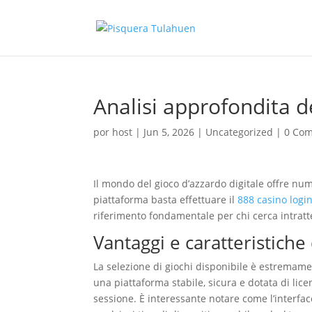
Analisi approfondita d
por
host
|
Jun 5, 2026
|
Uncategorized
|
0 Com
Il mondo del gioco d’azzardo digitale offre num
piattaforma basta effettuare il
888 casino logi
riferimento fondamentale per chi cerca intratt
Vantaggi e caratteristiche
La selezione di giochi disponibile è estremame
una piattaforma stabile, sicura e dotata di li
sessione. È interessante notare come l’interfac