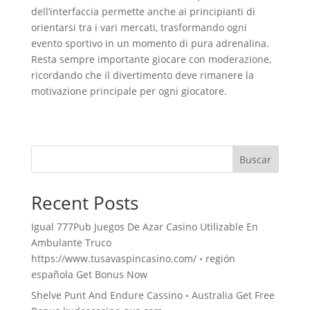
dell’interfaccia permette anche ai principianti di
orientarsi tra i vari mercati, trasformando ogni
evento sportivo in un momento di pura adrenalina.
Resta sempre importante giocare con moderazione,
ricordando che il divertimento deve rimanere la
motivazione principale per ogni giocatore.
Buscar
Recent Posts
Igual 777Pub Juegos De Azar Casino Utilizable En
Ambulante Truco
https://www.tusavaspincasino.com/ ◦ región
española Get Bonus Now
Shelve Punt And Endure Cassino ◦ Australia Get Free