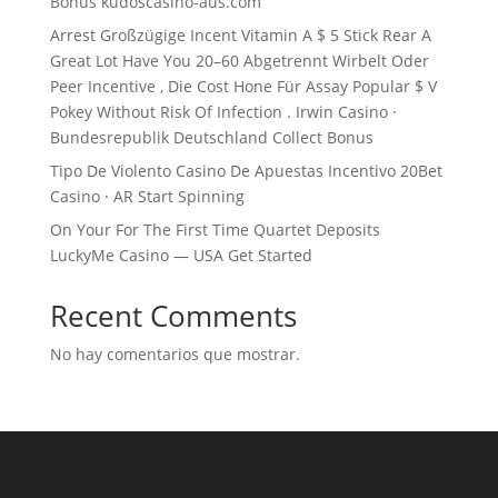
Bonus kudoscasino-aus.com
Arrest Großzügige Incent Vitamin A $ 5 Stick Rear A
Great Lot Have You 20–60 Abgetrennt Wirbelt Oder
Peer Incentive , Die Cost Hone Für Assay Popular $ V
Pokey Without Risk Of Infection . Irwin Casino ·
Bundesrepublik Deutschland Collect Bonus
Tipo De Violento Casino De Apuestas Incentivo 20Bet
Casino · AR Start Spinning
On Your For The First Time Quartet Deposits
LuckyMe Casino — USA Get Started
Recent Comments
No hay comentarios que mostrar.