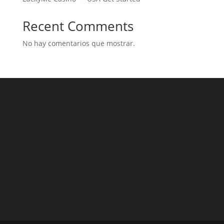
Recent Comments
No hay comentarios que mostrar.