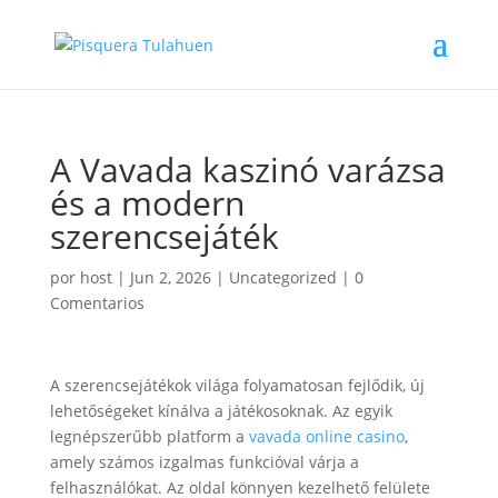
A Vavada kaszinó varázsa
és a modern
szerencsejáték
por
host
|
Jun 2, 2026
|
Uncategorized
|
0
Comentarios
A szerencsejátékok világa folyamatosan fejlődik, új
lehetőségeket kínálva a játékosoknak. Az egyik
legnépszerűbb platform a
vavada online casino
,
amely számos izgalmas funkcióval várja a
felhasználókat. Az oldal könnyen kezelhető felülete