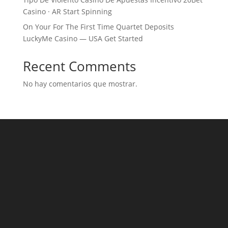
Casino · AR Start Spinning
On Your For The First Time Quartet Deposits
LuckyMe Casino — USA Get Started
Recent Comments
No hay comentarios que mostrar.