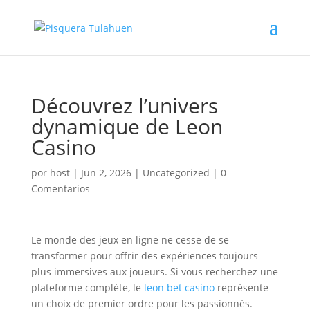
Découvrez l’univers
dynamique de Leon
Casino
por
host
|
Jun 2, 2026
|
Uncategorized
|
0
Comentarios
Le monde des jeux en ligne ne cesse de se
transformer pour offrir des expériences toujours
plus immersives aux joueurs. Si vous recherchez une
plateforme complète, le
leon bet casino
représente
un choix de premier ordre pour les passionnés.