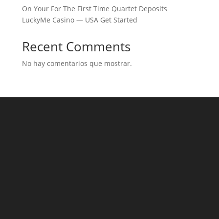
On Your For The First Time Quartet Deposits
LuckyMe Casino — USA Get Started
Recent Comments
No hay comentarios que mostrar.