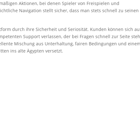
mäßigen Aktionen, bei denen Spieler von Freispielen und
chtliche Navigation stellt sicher, dass man stets schnell zu seinen
tform durch ihre Sicherheit und Seriosität. Kunden können sich au
etenten Support verlassen, der bei Fragen schnell zur Seite steh
ellente Mischung aus Unterhaltung, fairen Bedingungen und eine
ten ins alte Ägypten versetzt.