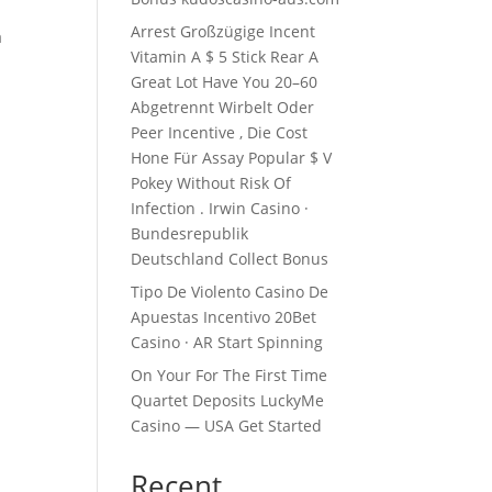
Arrest Großzügige Incent
a
Vitamin A $ 5 Stick Rear A
Great Lot Have You 20–60
Abgetrennt Wirbelt Oder
Peer Incentive , Die Cost
Hone Für Assay Popular $ V
Pokey Without Risk Of
Infection . Irwin Casino ·
Bundesrepublik
Deutschland Collect Bonus
Tipo De Violento Casino De
Apuestas Incentivo 20Bet
Casino · AR Start Spinning
On Your For The First Time
Quartet Deposits LuckyMe
Casino — USA Get Started
Recent