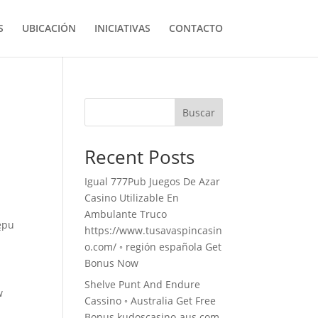
S
UBICACIÓN
INICIATIVAS
CONTACTO
Buscar
Recent Posts
Igual 777Pub Juegos De Azar
Casino Utilizable En
Ambulante Truco
ępu
https://www.tusavaspincasin
o.com/ ◦ región española Get
Bonus Now
Shelve Punt And Endure
w
Cassino ◦ Australia Get Free
Bonus kudoscasino-aus.com