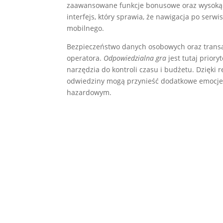
zaawansowane funkcje bonusowe oraz wysoką ja
interfejs, który sprawia, że nawigacja po ser
mobilnego.
Bezpieczeństwo danych osobowych oraz transak
operatora.
Odpowiedzialna gra
jest tutaj prior
narzędzia do kontroli czasu i budżetu. Dzięk
odwiedziny mogą przynieść dodatkowe emocje,
hazardowym.