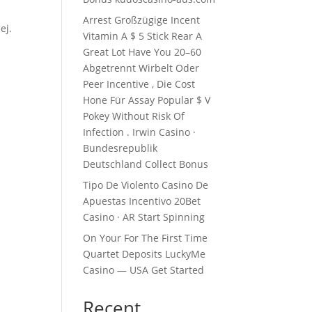
Arrest Großzügige Incent
ej.
Vitamin A $ 5 Stick Rear A
Great Lot Have You 20–60
Abgetrennt Wirbelt Oder
Peer Incentive , Die Cost
Hone Für Assay Popular $ V
Pokey Without Risk Of
Infection . Irwin Casino ·
Bundesrepublik
Deutschland Collect Bonus
Tipo De Violento Casino De
Apuestas Incentivo 20Bet
Casino · AR Start Spinning
On Your For The First Time
Quartet Deposits LuckyMe
Casino — USA Get Started
Recent