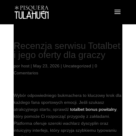
Recenzja serwisu Totalbet
i jego oferty dla graczy
por
host
|
May 23, 2026
|
Uncategorized
|
0
Comentarios
Wybór odpowiedniego bukmachera to kluczowy krok dla
każdego fana sportowych emocji. Jeśli szukasz
atrakcyjnego startu, sprawdź
totalbet bonus powitalny
,
który pomoże Ci rozpocząć przygodę z zakładami.
Platforma oferuje szeroki wachlarz dyscyplin oraz
intuicyjny interfejs, który sprzyja szybkiemu typowaniu