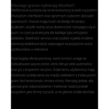
Dlaczego gracze wybierają Mostbet?
Platforma ta wyróżnia się na tle konkurencji przede wszystkim
intuicyjnym interfejsem oraz ogromnym wyborem dyscyplin
sportowych. Gracze mogą liczyć na dostęp do tysięcy
wydarzeń, od piłki nożnej aż po dynamicznie rozwijający się e-
sport, co czyni ją atrakcyjną dla każdego typu entuzjasty
zakładów.
Stabilność serwisu oraz szybkie wypłaty środków
stanowią dodatkowe atuty wpływające na pozytywne oceny
użytkowników w internecie.
Poza bogatą ofertą sportową, warto zwrócić uwagę na
rozbudowane kasyno online, które oferuje setki automatów
oraz gry z krupierem na żywo. Dzięki temu użytkownicy mają
możliwość przełączania się między zakładami a tradycyjnymi
grami bez konieczności zmiany strony. Pamiętaj jednak, aby
zawsze grać odpowiedzialnie i traktować hazard przede
wszystkim jako formę rozrywki, a nie główne źródło dochodu.