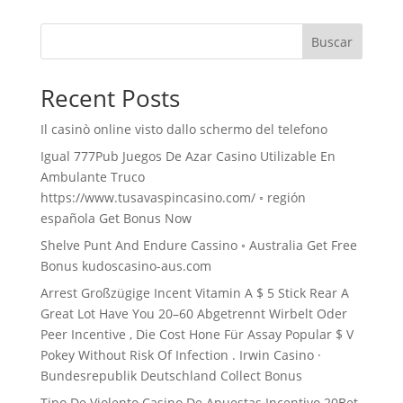
Buscar
Recent Posts
Il casinò online visto dallo schermo del telefono
Igual 777Pub Juegos De Azar Casino Utilizable En
Ambulante Truco
https://www.tusavaspincasino.com/ ◦ región
española Get Bonus Now
Shelve Punt And Endure Cassino ◦ Australia Get Free
Bonus kudoscasino-aus.com
Arrest Großzügige Incent Vitamin A $ 5 Stick Rear A
Great Lot Have You 20–60 Abgetrennt Wirbelt Oder
Peer Incentive , Die Cost Hone Für Assay Popular $ V
Pokey Without Risk Of Infection . Irwin Casino ·
Bundesrepublik Deutschland Collect Bonus
Tipo De Violento Casino De Apuestas Incentivo 20Bet