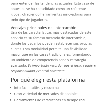
para entender las tendencias actuales. Esta casa de
apuestas se ha consolidado como un referente
global, ofreciendo herramientas innovadoras para
todo tipo de jugadores.
Ventajas principales del intercambio
Una de las características más destacadas de este
servicio es su famoso mercado de intercambio,
donde los usuarios pueden establecer sus propias
cuotas. Esta modalidad permite una flexibilidad
mayor que en las casas tradicionales, fomentando
un ambiente de competencia sana y estrategia
avanzada.
Es importante recordar que el juego requiere
responsabilidad y control constante.
Por qué elegir esta plataforma
Interfaz intuitiva y moderna
Gran variedad de mercados disponibles
Herramientas de estadísticas en tiempo real