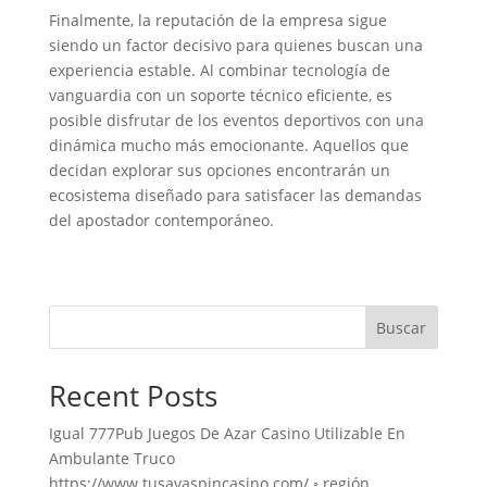
Finalmente, la reputación de la empresa sigue
siendo un factor decisivo para quienes buscan una
experiencia estable. Al combinar tecnología de
vanguardia con un soporte técnico eficiente, es
posible disfrutar de los eventos deportivos con una
dinámica mucho más emocionante. Aquellos que
decidan explorar sus opciones encontrarán un
ecosistema diseñado para satisfacer las demandas
del apostador contemporáneo.
Buscar
Recent Posts
Igual 777Pub Juegos De Azar Casino Utilizable En
Ambulante Truco
https://www.tusavaspincasino.com/ ◦ región