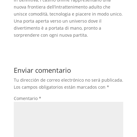
nuova frontiera dell’intrattenimento adulto che
unisce comodità, tecnologia e piacere in modo unico.
Una porta aperta verso un universo dove il
divertimento è a portata di mano, pronto a
sorprendere con ogni nuova partita.
Enviar comentario
Tu dirección de correo electrónico no será publicada.
Los campos obligatorios están marcados con
*
Comentario
*