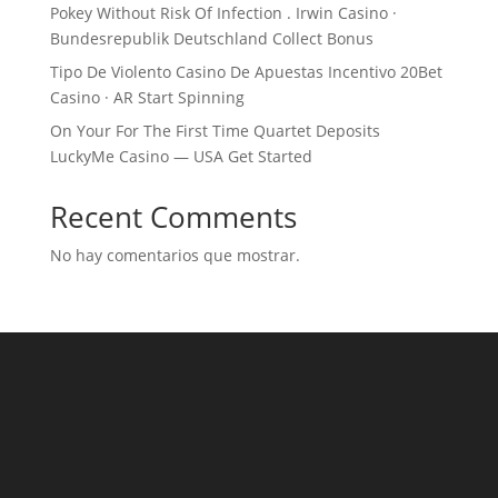
Pokey Without Risk Of Infection . Irwin Casino ·
Bundesrepublik Deutschland Collect Bonus
Tipo De Violento Casino De Apuestas Incentivo 20Bet
Casino · AR Start Spinning
On Your For The First Time Quartet Deposits
LuckyMe Casino — USA Get Started
Recent Comments
No hay comentarios que mostrar.