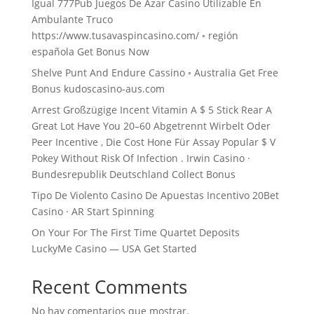
Igual 777Pub Juegos De Azar Casino Utilizable En
Ambulante Truco
https://www.tusavaspincasino.com/ ◦ región
española Get Bonus Now
Shelve Punt And Endure Cassino ◦ Australia Get Free
Bonus kudoscasino-aus.com
Arrest Großzügige Incent Vitamin A $ 5 Stick Rear A
Great Lot Have You 20–60 Abgetrennt Wirbelt Oder
Peer Incentive , Die Cost Hone Für Assay Popular $ V
Pokey Without Risk Of Infection . Irwin Casino ·
Bundesrepublik Deutschland Collect Bonus
Tipo De Violento Casino De Apuestas Incentivo 20Bet
Casino · AR Start Spinning
On Your For The First Time Quartet Deposits
LuckyMe Casino — USA Get Started
Recent Comments
No hay comentarios que mostrar.