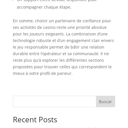
accompagner chaque étape.
En somme, choisir un partenaire de confiance pour
ses activités de casino reste une priorité absolue
pour les joueurs exigeants. La combinaison d’une
technologie robuste et d’un engagement clair envers
le jeu responsable permet de bâtir une relation
durable entre l’opérateur et sa communauté. Il ne
reste plus qu’à explorer les différentes sections
proposées pour trouver celles qui correspondent le
mieux à votre profil de parieur.
Buscar
Recent Posts