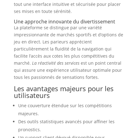
tout une interface intuitive et sécurisée pour placer
ses mises en toute sérénité.
Une approche innovante du divertissement
La plateforme se distingue par une variété
impressionnante de marchés sportifs et d’options de
jeu en direct. Les parieurs apprécient
particulièrement la fluidité de la navigation qui
facilite l’accès aux cotes les plus compétitives du
marché.
La réactivité des services
est un point central
qui assure une expérience utilisateur optimale pour
tous les passionnés de sensations fortes.
Les avantages majeurs pour les
utilisateurs
Une couverture étendue sur les compétitions
majeures.
Des outils statistiques avancés pour affiner les
pronostics.
Un support client dévoué disponible pour