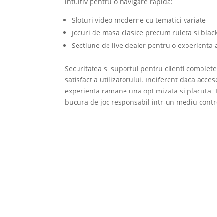
intuitiv pentru o navigare rapida:
Sloturi video moderne cu tematici variate
Jocuri de masa clasice precum ruleta si blac
Sectiune de live dealer pentru o experienta 
Securitatea si suportul pentru clienti comple
satisfactia utilizatorului. Indiferent daca acce
experienta ramane una optimizata si placuta. In
bucura de joc responsabil intr-un mediu contro