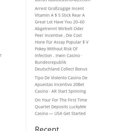
Arrest Großzügige Incent
Vitamin A $ 5 Stick Rear A
Great Lot Have You 20–60
Abgetrennt Wirbelt Oder
Peer Incentive , Die Cost
Hone Für Assay Popular $ V
Pokey Without Risk Of
e
Infection . Irwin Casino ·
Bundesrepublik
Deutschland Collect Bonus
Tipo De Violento Casino De
Apuestas Incentivo 20Bet
Casino · AR Start Spinning
On Your For The First Time
Quartet Deposits LuckyMe
Casino — USA Get Started
Recent