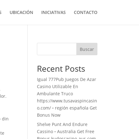
S
UBICACIÓN
INICIATIVAS
CONTACTO
Buscar
Recent Posts
Igual 777Pub Juegos De Azar
Casino Utilizable En
.
Ambulante Truco
lor.
https://www.tusavaspincasin
o.com/ ◦ región española Get
Bonus Now
p din
Shelve Punt And Endure
Cassino ◦ Australia Get Free
ate
Bonus kudoscasino-aus.com