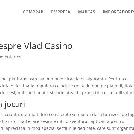
COMPRAR
EMPRESA
MARCAS
IMPORTADORE
despre Vlad Casino
omentarios
nei platforme care sa imbine distractia cu siguranta. Pentru cei
inta o destinatie populara ce aduce un suflu nou pe piata digitala
n designul sau tematic si varietatea de promotii oferite utilizatori
n jocuri
esionanta, oferind titluri consacrate si noutati de la furnizori de to
i
transforma fiecare sesiune intr-o aventura captivanta pentru
torii apreciaza in mod special sectiunile dedicate, care sunt organiz