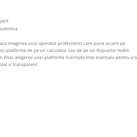
kjack
autentica
teaza imaginea unui operator profesionist care pune accent pe
sezi platforma de pe un calculator sau de pe un dispozitiv mobil,
 final, alegerea unei platforme licentiate este esentiala pentru a t
lat si transparent.