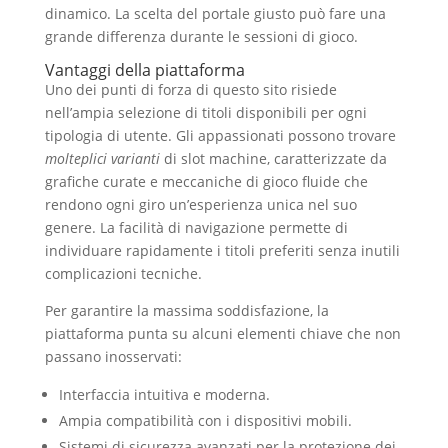
dinamico. La scelta del portale giusto può fare una
grande differenza durante le sessioni di gioco.
Vantaggi della piattaforma
Uno dei punti di forza di questo sito risiede
nell’ampia selezione di titoli disponibili per ogni
tipologia di utente. Gli appassionati possono trovare
molteplici varianti
di slot machine, caratterizzate da
grafiche curate e meccaniche di gioco fluide che
rendono ogni giro un’esperienza unica nel suo
genere. La facilità di navigazione permette di
individuare rapidamente i titoli preferiti senza inutili
complicazioni tecniche.
Per garantire la massima soddisfazione, la
piattaforma punta su alcuni elementi chiave che non
passano inosservati:
Interfaccia intuitiva e moderna.
Ampia compatibilità con i dispositivi mobili.
Sistemi di sicurezza avanzati per la protezione dei