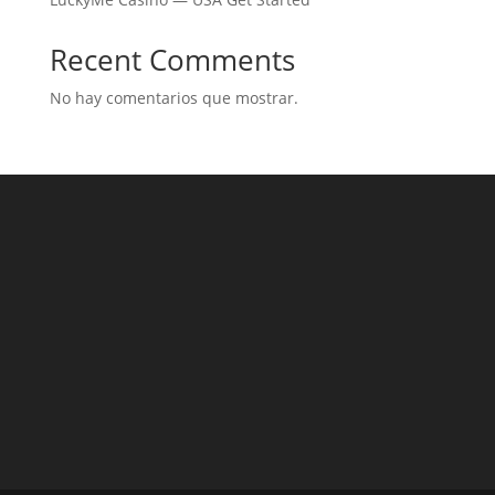
Recent Comments
No hay comentarios que mostrar.