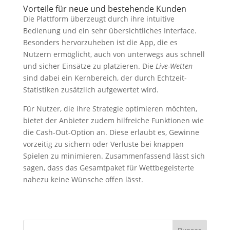
Vorteile für neue und bestehende Kunden
Die Plattform überzeugt durch ihre intuitive
Bedienung und ein sehr übersichtliches Interface.
Besonders hervorzuheben ist die App, die es
Nutzern ermöglicht, auch von unterwegs aus schnell
und sicher Einsätze zu platzieren. Die
Live-Wetten
sind dabei ein Kernbereich, der durch Echtzeit-
Statistiken zusätzlich aufgewertet wird.
Für Nutzer, die ihre Strategie optimieren möchten,
bietet der Anbieter zudem hilfreiche Funktionen wie
die Cash-Out-Option an. Diese erlaubt es, Gewinne
vorzeitig zu sichern oder Verluste bei knappen
Spielen zu minimieren. Zusammenfassend lässt sich
sagen, dass das Gesamtpaket für Wettbegeisterte
nahezu keine Wünsche offen lässt.