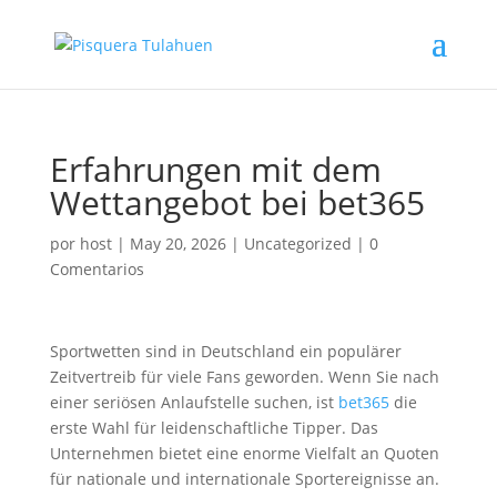
Erfahrungen mit dem
Wettangebot bei bet365
por
host
|
May 20, 2026
|
Uncategorized
|
0
Comentarios
Sportwetten sind in Deutschland ein populärer
Zeitvertreib für viele Fans geworden. Wenn Sie nach
einer seriösen Anlaufstelle suchen, ist
bet365
die
erste Wahl für leidenschaftliche Tipper. Das
Unternehmen bietet eine enorme Vielfalt an Quoten
für nationale und internationale Sportereignisse an.