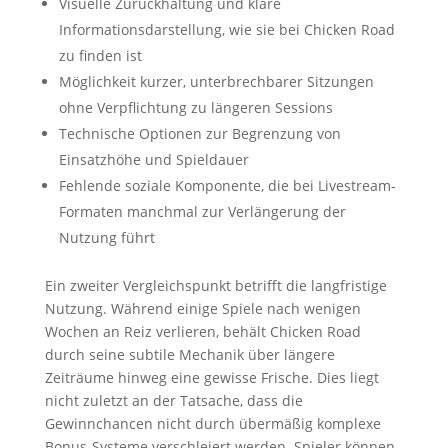
Visuelle Zurückhaltung und klare
Informationsdarstellung, wie sie bei Chicken Road
zu finden ist
Möglichkeit kurzer, unterbrechbarer Sitzungen
ohne Verpflichtung zu längeren Sessions
Technische Optionen zur Begrenzung von
Einsatzhöhe und Spieldauer
Fehlende soziale Komponente, die bei Livestream-
Formaten manchmal zur Verlängerung der
Nutzung führt
Ein zweiter Vergleichspunkt betrifft die langfristige
Nutzung. Während einige Spiele nach wenigen
Wochen an Reiz verlieren, behält Chicken Road
durch seine subtile Mechanik über längere
Zeiträume hinweg eine gewisse Frische. Dies liegt
nicht zuletzt an der Tatsache, dass die
Gewinnchancen nicht durch übermäßig komplexe
Bonus-Systeme verschleiert werden. Spieler können