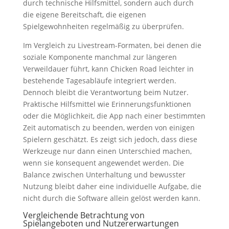
durch technische Hilfsmittel, sondern auch durch
die eigene Bereitschaft, die eigenen
Spielgewohnheiten regelmäßig zu überprüfen.
Im Vergleich zu Livestream-Formaten, bei denen die
soziale Komponente manchmal zur längeren
Verweildauer führt, kann Chicken Road leichter in
bestehende Tagesabläufe integriert werden.
Dennoch bleibt die Verantwortung beim Nutzer.
Praktische Hilfsmittel wie Erinnerungsfunktionen
oder die Möglichkeit, die App nach einer bestimmten
Zeit automatisch zu beenden, werden von einigen
Spielern geschätzt. Es zeigt sich jedoch, dass diese
Werkzeuge nur dann einen Unterschied machen,
wenn sie konsequent angewendet werden. Die
Balance zwischen Unterhaltung und bewusster
Nutzung bleibt daher eine individuelle Aufgabe, die
nicht durch die Software allein gelöst werden kann.
Vergleichende Betrachtung von
Spielangeboten und Nutzererwartungen