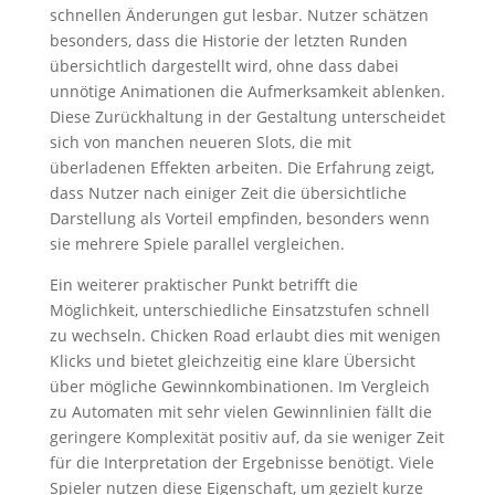
schnellen Änderungen gut lesbar. Nutzer schätzen
besonders, dass die Historie der letzten Runden
übersichtlich dargestellt wird, ohne dass dabei
unnötige Animationen die Aufmerksamkeit ablenken.
Diese Zurückhaltung in der Gestaltung unterscheidet
sich von manchen neueren Slots, die mit
überladenen Effekten arbeiten. Die Erfahrung zeigt,
dass Nutzer nach einiger Zeit die übersichtliche
Darstellung als Vorteil empfinden, besonders wenn
sie mehrere Spiele parallel vergleichen.
Ein weiterer praktischer Punkt betrifft die
Möglichkeit, unterschiedliche Einsatzstufen schnell
zu wechseln. Chicken Road erlaubt dies mit wenigen
Klicks und bietet gleichzeitig eine klare Übersicht
über mögliche Gewinnkombinationen. Im Vergleich
zu Automaten mit sehr vielen Gewinnlinien fällt die
geringere Komplexität positiv auf, da sie weniger Zeit
für die Interpretation der Ergebnisse benötigt. Viele
Spieler nutzen diese Eigenschaft, um gezielt kurze