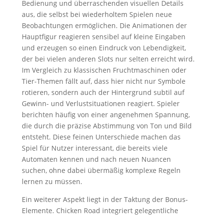
Bedienung und überraschenden visuellen Details
aus, die selbst bei wiederholtem Spielen neue
Beobachtungen ermöglichen. Die Animationen der
Hauptfigur reagieren sensibel auf kleine Eingaben
und erzeugen so einen Eindruck von Lebendigkeit,
der bei vielen anderen Slots nur selten erreicht wird.
Im Vergleich zu klassischen Fruchtmaschinen oder
Tier-Themen fällt auf, dass hier nicht nur Symbole
rotieren, sondern auch der Hintergrund subtil auf
Gewinn- und Verlustsituationen reagiert. Spieler
berichten häufig von einer angenehmen Spannung,
die durch die präzise Abstimmung von Ton und Bild
entsteht. Diese feinen Unterschiede machen das
Spiel für Nutzer interessant, die bereits viele
Automaten kennen und nach neuen Nuancen
suchen, ohne dabei übermäßig komplexe Regeln
lernen zu müssen.
Ein weiterer Aspekt liegt in der Taktung der Bonus-
Elemente. Chicken Road integriert gelegentliche