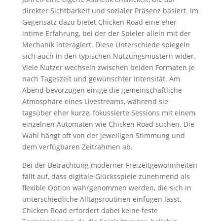
direkter Sichtbarkeit und sozialer Präsenz basiert. Im
Gegensatz dazu bietet Chicken Road eine eher
intime Erfahrung, bei der der Spieler allein mit der
Mechanik interagiert. Diese Unterschiede spiegeln
sich auch in den typischen Nutzungsmustern wider.
Viele Nutzer wechseln zwischen beiden Formaten je
nach Tageszeit und gewünschter Intensität. Am
Abend bevorzugen einige die gemeinschaftliche
Atmosphäre eines Livestreams, während sie
tagsüber eher kurze, fokussierte Sessions mit einem
einzelnen Automaten wie Chicken Road suchen. Die
Wahl hängt oft von der jeweiligen Stimmung und
dem verfügbaren Zeitrahmen ab.
Bei der Betrachtung moderner Freizeitgewohnheiten
fällt auf, dass digitale Glücksspiele zunehmend als
flexible Option wahrgenommen werden, die sich in
unterschiedliche Alltagsroutinen einfügen lässt.
Chicken Road erfordert dabei keine feste