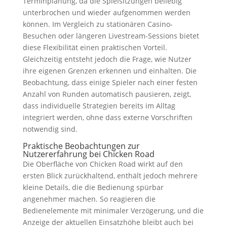
Terminplanung, da die Spielsitzungen beliebig
unterbrochen und wieder aufgenommen werden
können. Im Vergleich zu stationären Casino-
Besuchen oder längeren Livestream-Sessions bietet
diese Flexibilität einen praktischen Vorteil.
Gleichzeitig entsteht jedoch die Frage, wie Nutzer
ihre eigenen Grenzen erkennen und einhalten. Die
Beobachtung, dass einige Spieler nach einer festen
Anzahl von Runden automatisch pausieren, zeigt,
dass individuelle Strategien bereits im Alltag
integriert werden, ohne dass externe Vorschriften
notwendig sind.
Praktische Beobachtungen zur
Nutzererfahrung bei Chicken Road
Die Oberfläche von Chicken Road wirkt auf den
ersten Blick zurückhaltend, enthält jedoch mehrere
kleine Details, die die Bedienung spürbar
angenehmer machen. So reagieren die
Bedienelemente mit minimaler Verzögerung, und die
Anzeige der aktuellen Einsatzhöhe bleibt auch bei