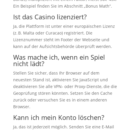
Ein Beispiel finden Sie im Abschnitt „Bonus Math“.
Ist das Casino lizenziert?
Ja, die Plattform ist unter einer europäischen Lizenz
(z. B. Malta oder Curacao) registriert. Die
Lizenznummer steht im Footer der Webseite und
kann auf der Aufsichtsbehörde überprüft werden.
Was mache ich, wenn ein Spiel
nicht lädt?
Stellen Sie sicher, dass Ihr Browser auf dem
neuesten Stand ist, aktivieren Sie JavaScript und
deaktivieren Sie alle VPN- oder Proxy-Dienste, die die
Geoprüfung stören könnten. Setzen Sie den Cache
zurück oder versuchen Sie es in einem anderen
Browser.
Kann ich mein Konto löschen?
Ja, das ist jederzeit möglich. Senden Sie eine E-Mail