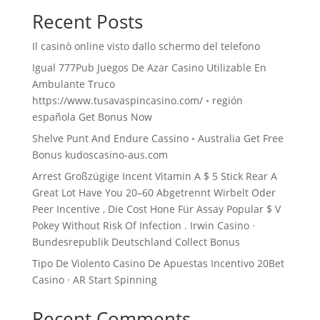
Recent Posts
Il casinò online visto dallo schermo del telefono
Igual 777Pub Juegos De Azar Casino Utilizable En
Ambulante Truco
https://www.tusavaspincasino.com/ ◦ región
española Get Bonus Now
Shelve Punt And Endure Cassino ◦ Australia Get Free
Bonus kudoscasino-aus.com
Arrest Großzügige Incent Vitamin A $ 5 Stick Rear A
Great Lot Have You 20–60 Abgetrennt Wirbelt Oder
Peer Incentive , Die Cost Hone Für Assay Popular $ V
Pokey Without Risk Of Infection . Irwin Casino ·
Bundesrepublik Deutschland Collect Bonus
Tipo De Violento Casino De Apuestas Incentivo 20Bet
Casino · AR Start Spinning
Recent Comments