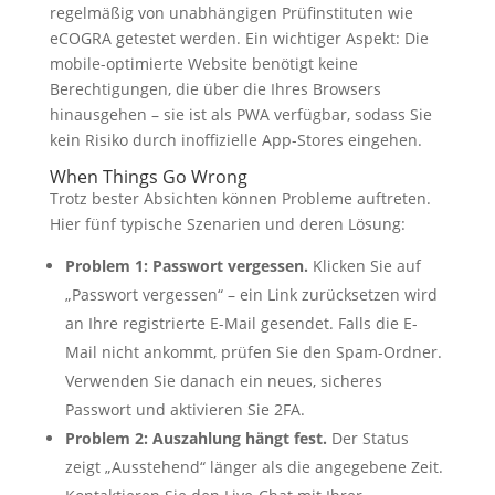
regelmäßig von unabhängigen Prüfinstituten wie
eCOGRA getestet werden. Ein wichtiger Aspekt: Die
mobile-optimierte Website benötigt keine
Berechtigungen, die über die Ihres Browsers
hinausgehen – sie ist als PWA verfügbar, sodass Sie
kein Risiko durch inoffizielle App-Stores eingehen.
When Things Go Wrong
Trotz bester Absichten können Probleme auftreten.
Hier fünf typische Szenarien und deren Lösung:
Problem 1: Passwort vergessen.
Klicken Sie auf
„Passwort vergessen“ – ein Link zurücksetzen wird
an Ihre registrierte E-Mail gesendet. Falls die E-
Mail nicht ankommt, prüfen Sie den Spam-Ordner.
Verwenden Sie danach ein neues, sicheres
Passwort und aktivieren Sie 2FA.
Problem 2: Auszahlung hängt fest.
Der Status
zeigt „Ausstehend“ länger als die angegebene Zeit.