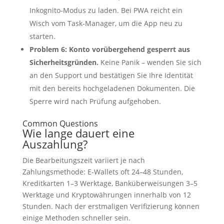
Inkognito-Modus zu laden. Bei PWA reicht ein
Wisch vom Task-Manager, um die App neu zu
starten.
Problem 6: Konto vorübergehend gesperrt aus
Sicherheitsgründen.
Keine Panik – wenden Sie sich
an den Support und bestätigen Sie Ihre Identität
mit den bereits hochgeladenen Dokumenten. Die
Sperre wird nach Prüfung aufgehoben.
Common Questions
Wie lange dauert eine
Auszahlung?
Die Bearbeitungszeit variiert je nach
Zahlungsmethode: E-Wallets oft 24–48 Stunden,
Kreditkarten 1–3 Werktage, Banküberweisungen 3–5
Werktage und Kryptowährungen innerhalb von 12
Stunden. Nach der erstmaligen Verifizierung können
einige Methoden schneller sein.