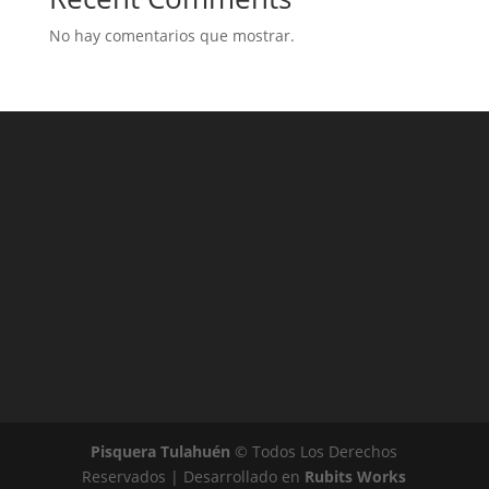
No hay comentarios que mostrar.
Pisquera Tulahuén
© Todos Los Derechos
Reservados | Desarrollado en
Rubits Works