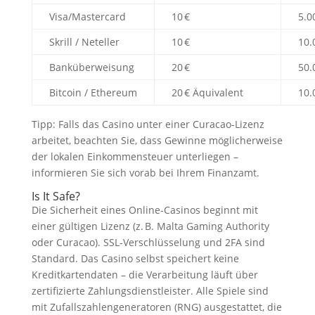
Visa/Mastercard
10 €
5.0
Skrill / Neteller
10 €
10.
Banküberweisung
20 €
50.
Bitcoin / Ethereum
20 € Äquivalent
10.
Tipp: Falls das Casino unter einer Curacao-Lizenz
arbeitet, beachten Sie, dass Gewinne möglicherweise
der lokalen Einkommensteuer unterliegen –
informieren Sie sich vorab bei Ihrem Finanzamt.
Is It Safe?
Die Sicherheit eines Online-Casinos beginnt mit
einer gültigen Lizenz (z. B. Malta Gaming Authority
oder Curacao). SSL-Verschlüsselung und 2FA sind
Standard. Das Casino selbst speichert keine
Kreditkartendaten – die Verarbeitung läuft über
zertifizierte Zahlungsdienstleister. Alle Spiele sind
mit Zufallszahlengeneratoren (RNG) ausgestattet, die