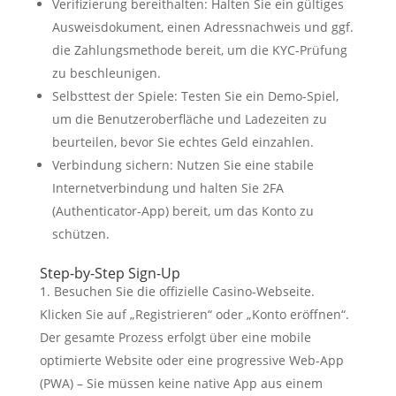
Verifizierung bereithalten: Halten Sie ein gültiges
Ausweisdokument, einen Adressnachweis und ggf.
die Zahlungsmethode bereit, um die KYC-Prüfung
zu beschleunigen.
Selbsttest der Spiele: Testen Sie ein Demo-Spiel,
um die Benutzeroberfläche und Ladezeiten zu
beurteilen, bevor Sie echtes Geld einzahlen.
Verbindung sichern: Nutzen Sie eine stabile
Internetverbindung und halten Sie 2FA
(Authenticator-App) bereit, um das Konto zu
schützen.
Step-by-Step Sign-Up
Besuchen Sie die offizielle Casino-Webseite.
Klicken Sie auf „Registrieren“ oder „Konto eröffnen“.
Der gesamte Prozess erfolgt über eine mobile
optimierte Website oder eine progressive Web-App
(PWA) – Sie müssen keine native App aus einem