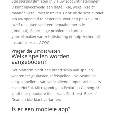
Stel stortingslimieten in via uw accountinstellingen.
U kunt bijvoorbeeld een dagelijkse, wekelijkse of
maandelijkse limiet instellen. Gebruik de sessielimiet
om uw speeltijd te beperken. Voor een pauze kunt u
uzelf uitsluiten voor een bepaalde periode
(time‑out). Bij ernstige problemen kunt u
gebruikmaken van zelfuitsluiting of hulp zoeken bij
instanties zoals AGOG.
Vragen die u moet weten
Welke spellen worden
aangeboden?
Het platform biedt een breed scala aan spellen,
waaronder gokkasten, tafelspellen, live casino en
jackpotspellen – van verschillende topontwikkelaars
zoals NetEnt, Microgaming en Evolution Gaming. U
vindt hier populaire titels zoals Starburst, Book of
Dead en blackjack varianten.
Is er een mobiele app?