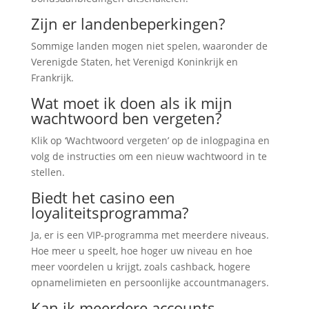
Zijn er landenbeperkingen?
Sommige landen mogen niet spelen, waaronder de
Verenigde Staten, het Verenigd Koninkrijk en
Frankrijk.
Wat moet ik doen als ik mijn
wachtwoord ben vergeten?
Klik op ‘Wachtwoord vergeten’ op de inlogpagina en
volg de instructies om een nieuw wachtwoord in te
stellen.
Biedt het casino een
loyaliteitsprogramma?
Ja, er is een VIP‑programma met meerdere niveaus.
Hoe meer u speelt, hoe hoger uw niveau en hoe
meer voordelen u krijgt, zoals cashback, hogere
opnamelimieten en persoonlijke accountmanagers.
Kan ik meerdere accounts