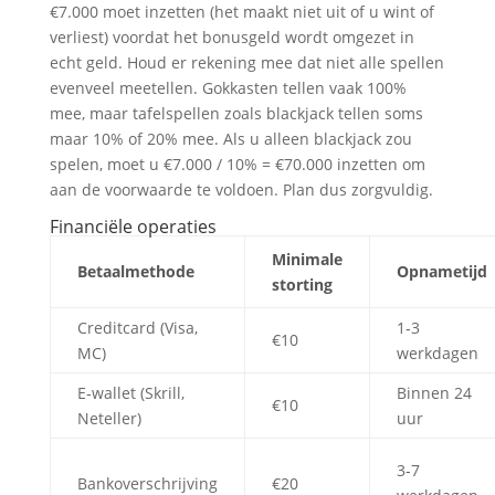
€7.000 moet inzetten (het maakt niet uit of u wint of
verliest) voordat het bonusgeld wordt omgezet in
echt geld. Houd er rekening mee dat niet alle spellen
evenveel meetellen. Gokkasten tellen vaak 100%
mee, maar tafelspellen zoals blackjack tellen soms
maar 10% of 20% mee. Als u alleen blackjack zou
spelen, moet u €7.000 / 10% = €70.000 inzetten om
aan de voorwaarde te voldoen. Plan dus zorgvuldig.
Financiële operaties
Minimale
Betaalmethode
Opnametijd
storting
Creditcard (Visa,
1‑3
€10
MC)
werkdagen
E‑wallet (Skrill,
Binnen 24
€10
Neteller)
uur
3‑7
Bankoverschrijving
€20