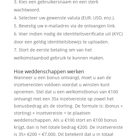
Kies een gebruikersnaam en een sterk
wachtwoord.
Selecteer uw gewenste valuta (EUR, USD, enz.).
Bevestig uw e‑mailadres via de ontvangen link.
Voer indien nodig de identiteitsverificatie uit (KYC)
door een geldig identiteitsbewijs te uploaden.
Stort de eerste betaling om van het
welkomstaanbod gebruik te kunnen maken.
Hoe weddenschappen werken
Wanneer u een bonus ontvangt, moet u aan de
inzetvereisten voldoen voordat u winsten kunt
opnemen. Stel dat u een welkomstbonus van €100
ontvangt met een 35x inzetvereiste op zowel het
bonusbedrag als de storting. De formule is: (bonus +
storting) × inzetvereiste = te plaatsen
weddenschappen. Als u €100 stort en €100 bonus
krijgt, dan is het totale bedrag €200. De inzetvereiste
is 35× €200 = €7.000. Dit betekent dat u in totaal