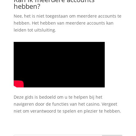
hebben?
Nee, het is niet toegestaan om meerdere accounts te
hebben. Het hebben van meerdere accounts kan
leiden tot uitsluiting.
Deze gids is bedoeld om u te helpen bij het
navigeren door de functies van het casino. Vergeet
niet om verantwoord te spelen en plezier te hebben.