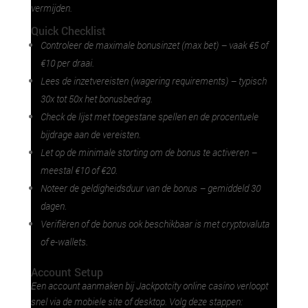
vermijden.
Quick Checklist
Controleer de maximale bonusinzet (max bet) – vaak €5 of
€10 per draai.
Lees de inzetvereisten (wagering requirements) – typisch
30x tot 50x het bonusbedrag.
Check de lijst met toegestane spellen en de procentuele
bijdrage aan de vereisten.
Let op de minimale storting om de bonus te activeren –
meestal €10 of €20.
Noteer de geldigheidsduur van de bonus – gemiddeld 30
dagen.
Verifiëren of de bonus ook beschikbaar is met cryptovaluta
of e-wallets.
Account Setup
Een account aanmaken bij Jackpotcity online casino verloopt
snel via de mobiele site of desktop. Volg deze stappen: