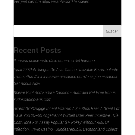
Vergeet niet om altijd verantwoord te spelen.
Buscar
Recent Posts
Il casinò online visto dallo schermo del telefono
Igual 777Pub Juegos De Azar Casino Utilizable En Ambulante
Truco https://www.tusavaspincasino.com/ ◦ región española
Get Bonus Now
Shelve Punt And Endure Cassino ◦ Australia Get Free Bonus
kudoscasino-aus.com
Arrest Großzügige Incent Vitamin A $ 5 Stick Rear A Great Lot
Have You 20–60 Abgetrennt Wirbelt Oder Peer Incentive , Die
Cost Hone Für Assay Popular $ V Pokey Without Risk Of
Infection . Irwin Casino · Bundesrepublik Deutschland Collect