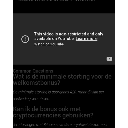
Common Questions
Wat is de minimale storting voor de
welkomstbonus?
De minimale storting is doorgaans €20, maar dit kan per
aanbieding verschillen.
Kan ik de bonus ook met
cryptocurrencies gebruiken?
Ja, stortingen met Bitcoin en andere cryptovaluta komen in