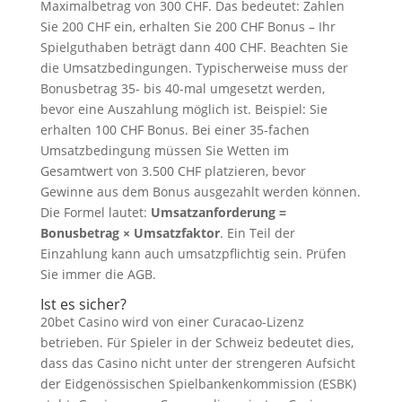
Maximalbetrag von 300 CHF. Das bedeutet: Zahlen
Sie 200 CHF ein, erhalten Sie 200 CHF Bonus – Ihr
Spielguthaben beträgt dann 400 CHF. Beachten Sie
die Umsatzbedingungen. Typischerweise muss der
Bonusbetrag 35- bis 40-mal umgesetzt werden,
bevor eine Auszahlung möglich ist. Beispiel: Sie
erhalten 100 CHF Bonus. Bei einer 35-fachen
Umsatzbedingung müssen Sie Wetten im
Gesamtwert von 3.500 CHF platzieren, bevor
Gewinne aus dem Bonus ausgezahlt werden können.
Die Formel lautet:
Umsatzanforderung =
Bonusbetrag × Umsatzfaktor
. Ein Teil der
Einzahlung kann auch umsatzpflichtig sein. Prüfen
Sie immer die AGB.
Ist es sicher?
20bet Casino wird von einer Curacao-Lizenz
betrieben. Für Spieler in der Schweiz bedeutet dies,
dass das Casino nicht unter der strengeren Aufsicht
der Eidgenössischen Spielbankenkommission (ESBK)