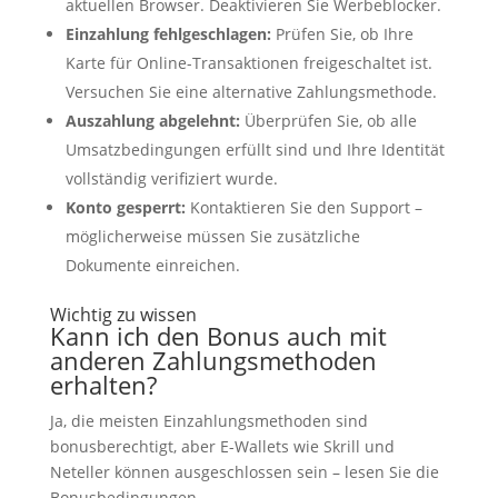
aktuellen Browser. Deaktivieren Sie Werbeblocker.
Einzahlung fehlgeschlagen:
Prüfen Sie, ob Ihre
Karte für Online-Transaktionen freigeschaltet ist.
Versuchen Sie eine alternative Zahlungsmethode.
Auszahlung abgelehnt:
Überprüfen Sie, ob alle
Umsatzbedingungen erfüllt sind und Ihre Identität
vollständig verifiziert wurde.
Konto gesperrt:
Kontaktieren Sie den Support –
möglicherweise müssen Sie zusätzliche
Dokumente einreichen.
Wichtig zu wissen
Kann ich den Bonus auch mit
anderen Zahlungsmethoden
erhalten?
Ja, die meisten Einzahlungsmethoden sind
bonusberechtigt, aber E-Wallets wie Skrill und
Neteller können ausgeschlossen sein – lesen Sie die
Bonusbedingungen.