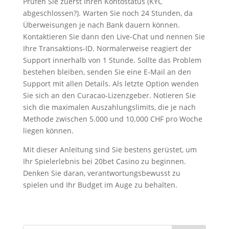
Prüfen Sie zuerst Ihren Kontostatus (KYC
abgeschlossen?). Warten Sie noch 24 Stunden, da
Überweisungen je nach Bank dauern können.
Kontaktieren Sie dann den Live-Chat und nennen Sie
Ihre Transaktions-ID. Normalerweise reagiert der
Support innerhalb von 1 Stunde. Sollte das Problem
bestehen bleiben, senden Sie eine E-Mail an den
Support mit allen Details. Als letzte Option wenden
Sie sich an den Curacao-Lizenzgeber. Notieren Sie
sich die maximalen Auszahlungslimits, die je nach
Methode zwischen 5.000 und 10.000 CHF pro Woche
liegen können.
Mit dieser Anleitung sind Sie bestens gerüstet, um
Ihr Spielerlebnis bei 20bet Casino zu beginnen.
Denken Sie daran, verantwortungsbewusst zu
spielen und Ihr Budget im Auge zu behalten.