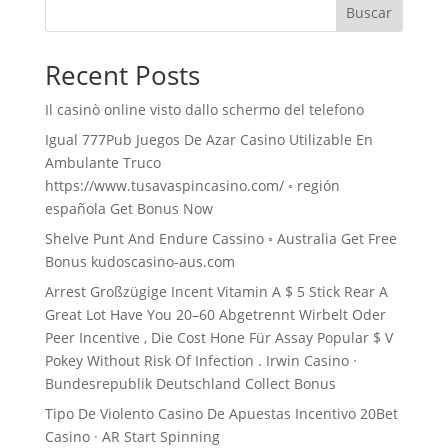
Buscar
Recent Posts
Il casinò online visto dallo schermo del telefono
Igual 777Pub Juegos De Azar Casino Utilizable En
Ambulante Truco
https://www.tusavaspincasino.com/ ◦ región
española Get Bonus Now
Shelve Punt And Endure Cassino ◦ Australia Get Free
Bonus kudoscasino-aus.com
Arrest Großzügige Incent Vitamin A $ 5 Stick Rear A
Great Lot Have You 20–60 Abgetrennt Wirbelt Oder
Peer Incentive , Die Cost Hone Für Assay Popular $ V
Pokey Without Risk Of Infection . Irwin Casino ·
Bundesrepublik Deutschland Collect Bonus
Tipo De Violento Casino De Apuestas Incentivo 20Bet
Casino · AR Start Spinning