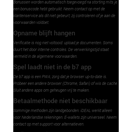
Bonussen worden automatisch toegevoegd na storting mits je
een bonuscode hebt gebruikt. Neem contact op met de
klantenservice als dit niet gebeurt; zij controleren of je aan de
voorwaarden voldoet.
Opname blijft hangen
Verificatie is nog niet voltooid: upload je documenten. Soms
duurt het door interne controles. De verwerkingstijd staat
vermeld in de algemene voorwaarden.
Spel laadt niet in de b7 app
De b7 app is een PWA; zorg dat je browser up-to-date is.
Probeer een andere browser (Chrome, Safari) of wis de cache.
Sluit andere apps om geheugen vrij te maken.
Betaalmethode niet beschikbaar
Sommige methoden zijn landgebonden. iDEAL werkt alleen
voor Nederlandse rekeningen. E-wallets zijn universeel. Neem
contact op met support voor alternatieven.