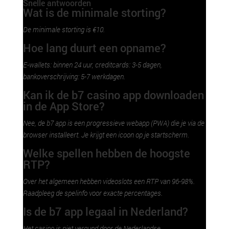
Snelle antwoorden
Wat is de minimale storting?
De minimale storting is €10.
Hoe lang duurt een opname?
E-wallets: binnen 24 uur, creditcards: 3-5 dagen,
bankoverschrijving: 5-7 werkdagen.
Kan ik de b7 casino app downloaden
in de App Store?
Nee, de b7 app is een progressieve webapp (PWA) die je via de
browser installeert. Je krijgt een icoon op je startscherm.
Welke spellen hebben de hoogste
RTP?
Over het algemeen hebben videoslots een RTP van 96-98%.
Raadpleeg de spelinfo voor exacte percentages.
Is de b7 app legaal in Nederland?
Het casino is niet vergund door de Nederlandse