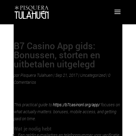
B7 Casino App gids:
Bonussen, storten en
uitbetalen uitgelegd
por
Pisquera Tulahuen
|
Sep 21, 2017
|
Uncategorized
|
0
Comentarios
This practical guide to
https://b7casinonl.org/app/
focuses on
what actually matters: bonuses, mobile access, and getting
paid on time.
Wat je nodig hebt
Een geldig e-mailadres en telefoonnummer voor verificatie.