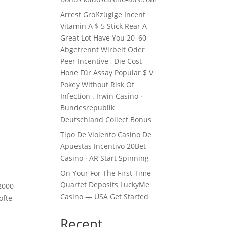
Arrest Großzügige Incent
Vitamin A $ 5 Stick Rear A
Great Lot Have You 20–60
Abgetrennt Wirbelt Oder
Peer Incentive , Die Cost
Hone Für Assay Popular $ V
Pokey Without Risk Of
Infection . Irwin Casino ·
Bundesrepublik
Deutschland Collect Bonus
Tipo De Violento Casino De
Apuestas Incentivo 20Bet
Casino · AR Start Spinning
On Your For The First Time
Quartet Deposits LuckyMe
2000
Casino — USA Get Started
ofte
.
Recent