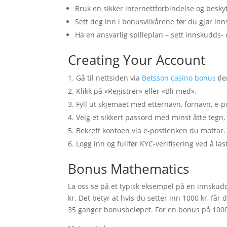
Bruk en sikker internettforbindelse og besk
Sett deg inn i bonusvilkårene før du gjør in
Ha en ansvarlig spilleplan – sett innskudds-
Creating Your Account
Gå til nettsiden via
Betsson casino bonus
(le
Klikk på «Registrer» eller «Bli med».
Fyll ut skjemaet med etternavn, fornavn, e-
Velg et sikkert passord med minst åtte tegn,
Bekreft kontoen via e-postlenken du mottar.
Logg inn og fullfør KYC-verifisering ved å la
Bonus Mathematics
La oss se på et typisk eksempel på en innskud
kr. Det betyr at hvis du setter inn 1000 kr, får 
35 ganger bonusbeløpet. For en bonus på 1000 