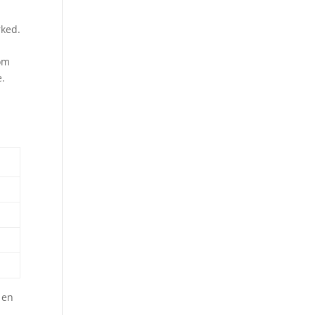
rked.
som
e.
 en