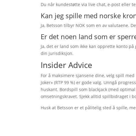
Du når kundestøtte via live chat, e-post eller te
Kan jeg spille med norske kro
Ja, Betsson tilbyr NOK som en av valutaene. De
Er det noen land som er sperr
Ja, det er land som ikke kan opprette konto på
din jurisdiksjon.
Insider Advice
For å maksimere sjansene dine, velg spill med
Joker» (RTP 99 %) er gode valg. Unngå progress
huskant. Bordspill som blackjack (med optimal 
omsetningskravet. Sjekk alltid spillbidraget i 
Husk at Betsson er et pålitelig sted å spille, men 