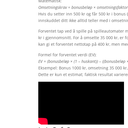
Matematisk:
Omsetningskrav = bonusbeløp × omsetningsfakto
Hvis du setter inn 500 kr og får 500 kr i bonus 
innskuddet ditt ikke alltid teller med i omsetni
Forventet tap ved å spille på spilleautomater 
kr i gjennomsnitt. For å omsette 35 000 kr, er 
kan gi et forventet nettotap på 400 kr, men m
Formel for forventet verdi (EV):
EV = (bonusbeløp × (1 – huskant)) – ((bonusbeløp
Eksempel: Bonus 1000 kr, omsetning 35 000 kr, h
Dette er kun et estimat; faktisk resultat variere