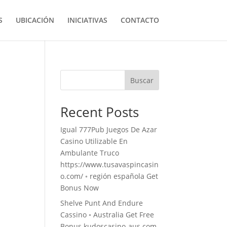
S
UBICACIÓN
INICIATIVAS
CONTACTO
Buscar
Recent Posts
Igual 777Pub Juegos De Azar
Casino Utilizable En
Ambulante Truco
https://www.tusavaspincasin
o.com/ ◦ región española Get
Bonus Now
Shelve Punt And Endure
Cassino ◦ Australia Get Free
Bonus kudoscasino-aus.com