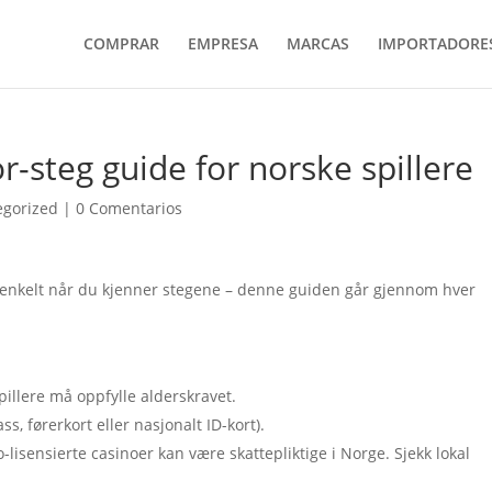
COMPRAR
EMPRESA
MARCAS
IMPORTADORE
r-steg guide for norske spillere
egorized
|
0 Comentarios
enkelt når du kjenner stegene – denne guiden går gjennom hver
spillere må oppfylle alderskravet.
ss, førerkort eller nasjonalt ID-kort).
isensierte casinoer kan være skattepliktige i Norge. Sjekk lokal