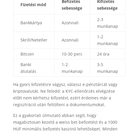
Befizetés
Kifizetés
Fizetési mód
sebessége
sebessége
2-3
Bankkártya
Azonnali
munkanap
1-2
Skrill/Neteller
Azonnali
munkanap
Bitcoin
10-30 perc
24 óra
Banki
1-2
3-5
átutalás
munkanap
munkanap
Ha gyors kifizetésre vágysz, válassz e-pénztárcát vagy
kriptovalutát. Ne feledd: a KYC-ellenőrzés elvégzése
előtt nem kérhetsz kifizetést, ezért érdemes már a
regisztráció után feltölteni a dokumentumokat.
Ez a gyakorlati útmutató abban segít, hogy
magabiztosan kezeld a weiss bet befizetést és a 1000
HUF minimális befizetés kaszinó lehetőséget. Minden