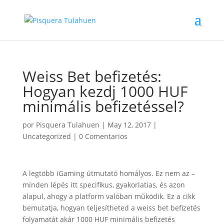
Weiss Bet befizetés:
Hogyan kezdj 1000 HUF
minimális befizetéssel?
por
Pisquera Tulahuen
|
May 12, 2017
|
Uncategorized
|
0 Comentarios
A legtöbb iGaming útmutató homályos. Ez nem az –
minden lépés itt specifikus, gyakorlatias, és azon
alapul, ahogy a platform valóban működik. Ez a cikk
bemutatja, hogyan teljesítheted a weiss bet befizetés
folyamatát akár 1000 HUF minimális befizetés