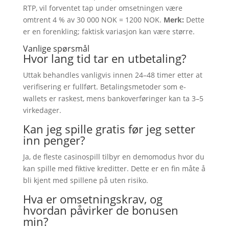
RTP, vil forventet tap under omsetningen være
omtrent 4 % av 30 000 NOK = 1200 NOK.
Merk:
Dette
er en forenkling; faktisk variasjon kan være større.
Vanlige spørsmål
Hvor lang tid tar en utbetaling?
Uttak behandles vanligvis innen 24–48 timer etter at
verifisering er fullført. Betalingsmetoder som e-
wallets er raskest, mens bankoverføringer kan ta 3–5
virkedager.
Kan jeg spille gratis før jeg setter
inn penger?
Ja, de fleste casinospill tilbyr en demomodus hvor du
kan spille med fiktive kreditter. Dette er en fin måte å
bli kjent med spillene på uten risiko.
Hva er omsetningskrav, og
hvordan påvirker de bonusen
min?