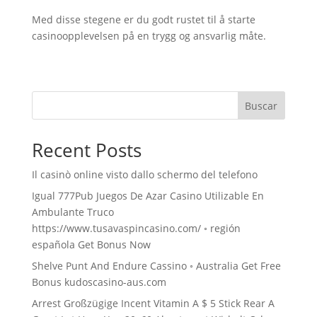
Med disse stegene er du godt rustet til å starte
casinoopplevelsen på en trygg og ansvarlig måte.
Buscar
Recent Posts
Il casinò online visto dallo schermo del telefono
Igual 777Pub Juegos De Azar Casino Utilizable En
Ambulante Truco
https://www.tusavaspincasino.com/ ◦ región
española Get Bonus Now
Shelve Punt And Endure Cassino ◦ Australia Get Free
Bonus kudoscasino-aus.com
Arrest Großzügige Incent Vitamin A $ 5 Stick Rear A