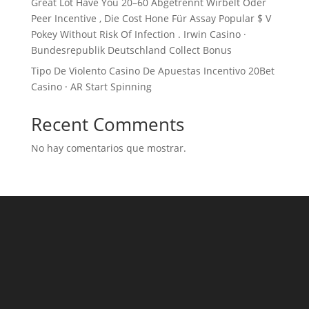
Great Lot Have You 20–60 Abgetrennt Wirbelt Oder
Peer Incentive , Die Cost Hone Für Assay Popular $ V
Pokey Without Risk Of Infection . Irwin Casino ·
Bundesrepublik Deutschland Collect Bonus
Tipo De Violento Casino De Apuestas Incentivo 20Bet
Casino · AR Start Spinning
Recent Comments
No hay comentarios que mostrar.