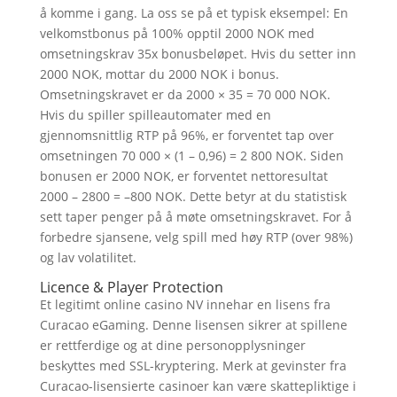
å komme i gang. La oss se på et typisk eksempel: En
velkomstbonus på 100% opptil 2000 NOK med
omsetningskrav 35x bonusbeløpet. Hvis du setter inn
2000 NOK, mottar du 2000 NOK i bonus.
Omsetningskravet er da 2000 × 35 = 70 000 NOK.
Hvis du spiller spilleautomater med en
gjennomsnittlig RTP på 96%, er forventet tap over
omsetningen 70 000 × (1 – 0,96) = 2 800 NOK. Siden
bonusen er 2000 NOK, er forventet nettoresultat
2000 – 2800 = –800 NOK. Dette betyr at du statistisk
sett taper penger på å møte omsetningskravet. For å
forbedre sjansene, velg spill med høy RTP (over 98%)
og lav volatilitet.
Licence & Player Protection
Et legitimt online casino NV innehar en lisens fra
Curacao eGaming. Denne lisensen sikrer at spillene
er rettferdige og at dine personopplysninger
beskyttes med SSL-kryptering. Merk at gevinster fra
Curacao-lisensierte casinoer kan være skattepliktige i