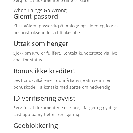
Sørg for at dokumentene dine er klare.
When Things Go Wrong
Glemt passord
Klikk «Glemt passord» på innloggingssiden og følg e-
postinstruksene for å tilbakestille.
Uttak som henger
Sjekk om KYC er fullført. Kontakt kundestøtte via live
chat for status.
Bonus ikke kreditert
Les bonusvilkårene – du må kanskje skrive inn en
bonuskode. Ta kontakt med støtte om nødvendig.
ID-verifisering avvist
Sørg for at dokumentene er klare, i farger og gyldige.
Last opp på nytt etter korrigering.
Geoblokkering