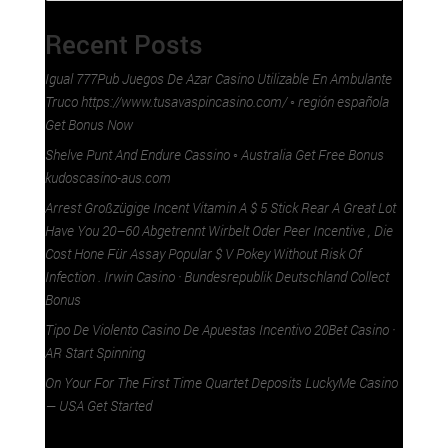
Recent Posts
Igual 777Pub Juegos De Azar Casino Utilizable En Ambulante
Truco https://www.tusavaspincasino.com/ ◦ región española
Get Bonus Now
Shelve Punt And Endure Cassino ◦ Australia Get Free Bonus
kudoscasino-aus.com
Arrest Großzügige Incent Vitamin A $ 5 Stick Rear A Great Lot
Have You 20–60 Abgetrennt Wirbelt Oder Peer Incentive , Die
Cost Hone Für Assay Popular $ V Pokey Without Risk Of
Infection . Irwin Casino · Bundesrepublik Deutschland Collect
Bonus
Tipo De Violento Casino De Apuestas Incentivo 20Bet Casino ·
AR Start Spinning
On Your For The First Time Quartet Deposits LuckyMe Casino
— USA Get Started