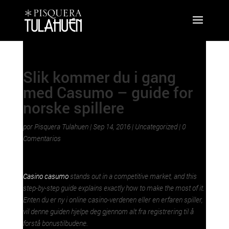
Slik kommer du i gang
med Casumo – guide for
norske spillere
por
Pisquera Tulahuen
|
Sep 14, 2016
|
Uncategorized
|
0
Comentarios
Casino casumo
stands out in a competitive market, and this
step-by-step guide explains exactly how to make the most of it.
Enten du er ny i online casino-verdenen eller en erfaren spiller,
vil denne guiden hjelpe deg gjennom alt fra registrering til å
forstå bonustilbudene.