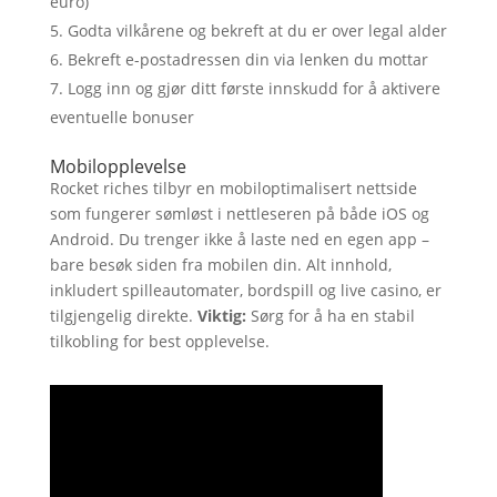
euro)
Godta vilkårene og bekreft at du er over legal alder
Bekreft e-postadressen din via lenken du mottar
Logg inn og gjør ditt første innskudd for å aktivere
eventuelle bonuser
Mobilopplevelse
Rocket riches tilbyr en mobiloptimalisert nettside
som fungerer sømløst i nettleseren på både iOS og
Android. Du trenger ikke å laste ned en egen app –
bare besøk siden fra mobilen din. Alt innhold,
inkludert spilleautomater, bordspill og live casino, er
tilgjengelig direkte.
Viktig:
Sørg for å ha en stabil
tilkobling for best opplevelse.