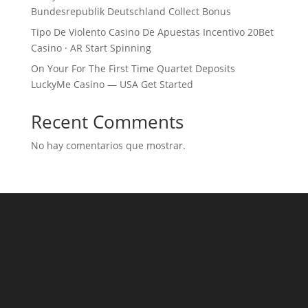
Bundesrepublik Deutschland Collect Bonus
Tipo De Violento Casino De Apuestas Incentivo 20Bet
Casino · AR Start Spinning
On Your For The First Time Quartet Deposits
LuckyMe Casino — USA Get Started
Recent Comments
No hay comentarios que mostrar.