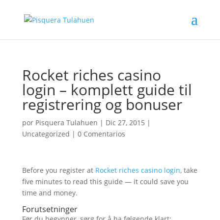
Rocket riches casino
login – komplett guide til
registrering og bonuser
por
Pisquera Tulahuen
|
Dic 27, 2015
|
Uncategorized
|
0 Comentarios
Before you register at
Rocket riches casino login
, take
five minutes to read this guide — it could save you
time and money.
Forutsetninger
Før du begynner, sørg for å ha følgende klart: