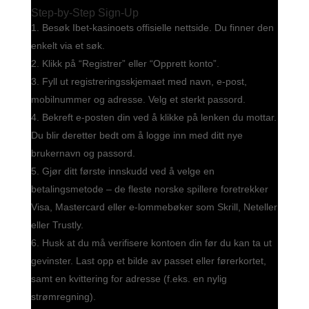
Step-by-Step Sign-Up
Besøk Ibet-kasinoets offisielle nettside. Du finner den
enkelt via et søk.
Klikk på “Registrer” eller “Opprett konto”.
Fyll ut registreringsskjemaet med navn, e-post,
mobilnummer og adresse. Velg et sterkt passord.
Bekreft e-posten din ved å klikke på lenken du mottar.
Du blir deretter bedt om å logge inn med ditt nye
brukernavn og passord.
Gjør ditt første innskudd ved å velge en
betalingsmetode – de fleste norske spillere foretrekker
Visa, Mastercard eller e-lommebøker som Skrill, Neteller
eller Trustly.
Husk at du må verifisere kontoen din før du kan ta ut
gevinster. Last opp et bilde av passet eller førerkortet,
samt en kvittering for adresse (f.eks. en nylig
strømregning).