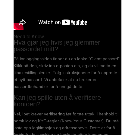
Need to Know
Hva gjør jeg hvis jeg glemmer
passordet mitt?
På innloggingssiden finner du en lenke “Glemt passord”.
Klikk på den, skriv inn e-posten din, og du vil motta en
tilbakestillingslenke. Følg instruksjonene for å opprette
et nytt passord. Vi anbefaler at du bruker en
passordbehandler for å unngå dette.
Kan jeg spille uten å verifisere
kontoen?
Nei, Ibet krever verifisering før første uttak, i henhold til
norsk lov og KYC-regler (Know Your Customer). Du må
laste opp legitimasjon og adressebevis. Dette er for å
forhindre hvitvasking og beskytte både kunden og