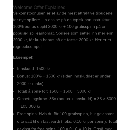
Welcome Offer Explained
Velkomstbonusen er et av de mest attraktive tilbudene
for nye spillere. La oss se på en typisk bonusstruktur:
100% bonus opptil 2000 kr + 100 gratisspinn på en
populær spilleautomat. Spillere som setter inn mer enn
2000 kr, får kun bonus på de første 2000 kr. Her er et
regneeksempel:
Eksempel:
Innskudd: 1500 kr
Bonus: 100% = 1500 kr (siden innskuddet er under
2000 kr maks)
Totalt å spille for: 1500 + 1500 = 3000 kr
Omsetningskrav: 35x (bonus + innskudd) = 35 × 3000
= 105 000 kr
Free spins: Hvis du får 100 gratisspinn, blir gevinsten
ofte satt til en fast verdi (f.eks. 0,10 kr per spinn). Total
gevinst fra free spins: 100 × 0,10 = 10 kr. Også med