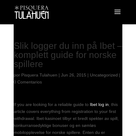
Slik logger du inn på Ibet –
komplett guide for norske
spillere
por
Pisquera Tulahuen
|
Jun 26, 2015
|
Uncategorized
|
0 Comentarios
If you are looking for a reliable guide to
Ibet log in
, this
article covers everything from registration to your first
withdrawal. Ibet-kasinoet tilbyr et bredt spekter av spill,
konkurransedyktige bonuser og en sømløs
mobilopplevelse for norske spillere. Enten du er