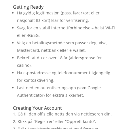
Getting Ready
Ha gyldig legitimasjon (pass, førerkort eller
nasjonalt ID-kort) klar for verifisering.
Sørg for en stabil internettforbindelse – helst Wi-Fi
eller 4G/5G.
Velg en betalingsmetode som passer deg: Visa,
Mastercard, nettbank eller e-wallet.
Bekreft at du er over 18 år (aldersgrense for
casino).
Ha e-postadresse og telefonnummer tilgjengelig
for kontoaktivering.
Last ned en autentiseringsapp (som Google
Authenticator) for ekstra sikkerhet.
Creating Your Account
Gå til den offisielle nettsiden via nettleseren din.
Klikk på “Registrer” eller “Opprett konto”.
Fyll ut registreringsskjemaet med fornavn,