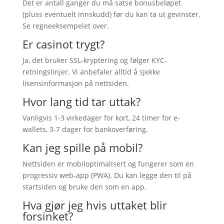
Det er antall ganger du må satse bonusbeløpet
(pluss eventuelt innskudd) før du kan ta ut gevinster.
Se regneeksempelet over.
Er casinot trygt?
Ja, det bruker SSL-kryptering og følger KYC-
retningslinjer. Vi anbefaler alltid å sjekke
lisensinformasjon på nettsiden.
Hvor lang tid tar uttak?
Vanligvis 1-3 virkedager for kort, 24 timer for e-
wallets, 3-7 dager for bankoverføring.
Kan jeg spille på mobil?
Nettsiden er mobiloptimalisert og fungerer som en
progressiv web-app (PWA). Du kan legge den til på
startsiden og bruke den som en app.
Hva gjør jeg hvis uttaket blir
forsinket?