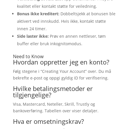
kvalitet eller kontakt støtte for veiledning.
Bonus ikke kreditert:
Dobbeltsjekk at bonusen ble
aktivert ved innskudd. Hvis ikke, kontakt støtte
innen 24 timer.
Side laster ikke:
Prøv en annen nettleser, tøm
buffer eller bruk inkognitomodus.
Need to Know
Hvordan oppretter jeg en konto?
Følg stegene i “Creating Your Account” over. Du må
bekrefte e-post og oppgi gyldig ID for verifisering.
Hvilke betalingsmetoder er
tilgjengelige?
Visa, Mastercard, Neteller, Skrill, Trustly og
bankoverføring. Tabellen over viser detaljer.
Hva er omsetningskrav?