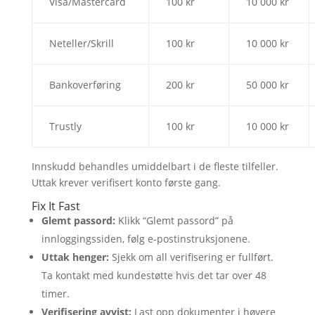
Visa/Mastercard
100 kr
10 000 kr
Neteller/Skrill
100 kr
10 000 kr
Bankoverføring
200 kr
50 000 kr
Trustly
100 kr
10 000 kr
Innskudd behandles umiddelbart i de fleste tilfeller.
Uttak krever verifisert konto første gang.
Fix It Fast
Glemt passord:
Klikk “Glemt passord” på
innloggingssiden, følg e-postinstruksjonene.
Uttak henger:
Sjekk om all verifisering er fullført.
Ta kontakt med kundestøtte hvis det tar over 48
timer.
Verifisering avvist:
Last opp dokumenter i høyere