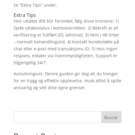
Se “Extra Tips” under.
Extra Tips
Hvis uttaket ditt blir forsinket, følg disse trinnene: 1)
Sjekk uttaksstatus i kontooversikten. 2) Bekreft at all
verifisering er fullført (ID, adresse). 3) Vent i 48 timer
– normalt behandlingstid. 4) Kontakt kundestøtte på
chat eller e-post med transaksjons-ID. 5) Hvis ingen
respons, eskaler via lisensmyndigheten. Support er
tilgjengelig 24/7.
Avslutningsvis: Denne guiden gir deg alt du trenger
for en trygg og effektiv opplevelse. Husk alltid å spille
ansvarlig og sett dine egne grenser.
Buscar