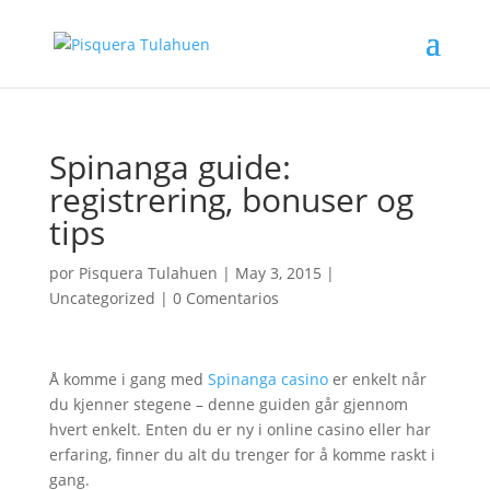
Spinanga guide:
registrering, bonuser og
tips
por
Pisquera Tulahuen
|
May 3, 2015
|
Uncategorized
|
0 Comentarios
Å komme i gang med
Spinanga casino
er enkelt når
du kjenner stegene – denne guiden går gjennom
hvert enkelt. Enten du er ny i online casino eller har
erfaring, finner du alt du trenger for å komme raskt i
gang.