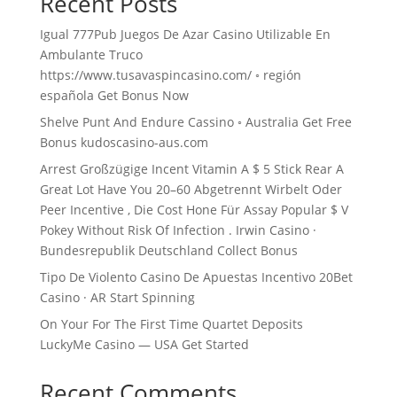
Recent Posts
Igual 777Pub Juegos De Azar Casino Utilizable En
Ambulante Truco
https://www.tusavaspincasino.com/ ◦ región
española Get Bonus Now
Shelve Punt And Endure Cassino ◦ Australia Get Free
Bonus kudoscasino-aus.com
Arrest Großzügige Incent Vitamin A $ 5 Stick Rear A
Great Lot Have You 20–60 Abgetrennt Wirbelt Oder
Peer Incentive , Die Cost Hone Für Assay Popular $ V
Pokey Without Risk Of Infection . Irwin Casino ·
Bundesrepublik Deutschland Collect Bonus
Tipo De Violento Casino De Apuestas Incentivo 20Bet
Casino · AR Start Spinning
On Your For The First Time Quartet Deposits
LuckyMe Casino — USA Get Started
Recent Comments