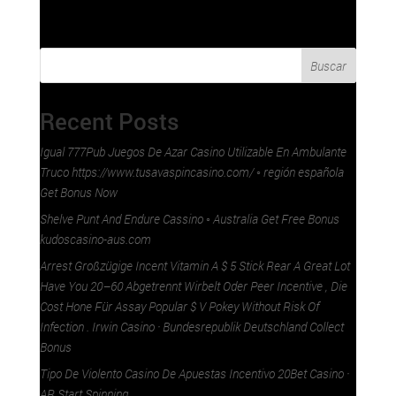
Buscar
Recent Posts
Igual 777Pub Juegos De Azar Casino Utilizable En Ambulante
Truco https://www.tusavaspincasino.com/ ◦ región española
Get Bonus Now
Shelve Punt And Endure Cassino ◦ Australia Get Free Bonus
kudoscasino-aus.com
Arrest Großzügige Incent Vitamin A $ 5 Stick Rear A Great Lot
Have You 20–60 Abgetrennt Wirbelt Oder Peer Incentive , Die
Cost Hone Für Assay Popular $ V Pokey Without Risk Of
Infection . Irwin Casino · Bundesrepublik Deutschland Collect
Bonus
Tipo De Violento Casino De Apuestas Incentivo 20Bet Casino ·
AR Start Spinning