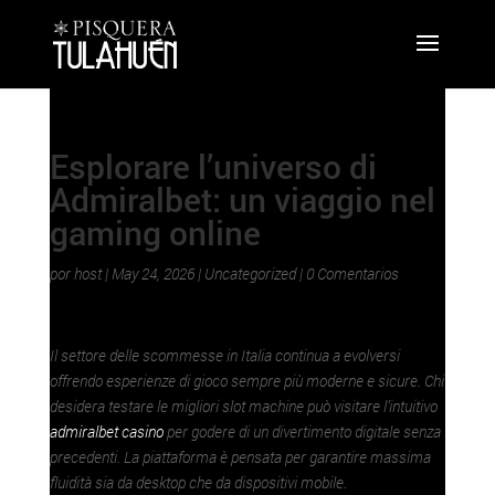
Esplorare l’universo di
Admiralbet: un viaggio nel
gaming online
por
host
|
May 24, 2026
|
Uncategorized
|
0 Comentarios
Il settore delle scommesse in Italia continua a evolversi
offrendo esperienze di gioco sempre più moderne e sicure. Chi
desidera testare le migliori slot machine può visitare l’intuitivo
admiralbet casino
per godere di un divertimento digitale senza
precedenti. La piattaforma è pensata per garantire massima
fluidità sia da desktop che da dispositivi mobile.