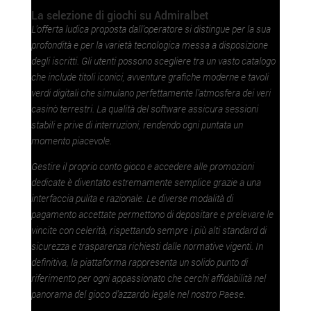
La selezione di giochi su Admiralbet
L’offerta ludica proposta dall’operatore si distingue per la sua
profondità e per la varietà tecnologica messa a disposizione
degli iscritti. Gli utenti possono scegliere tra un vasto catalogo
che include
titoli iconici
, avventure grafiche moderne e tavoli
verdi digitali che simulano perfettamente l’atmosfera dei veri
casinò terrestri. La qualità del software assicura sessioni
stabili e prive di interruzioni, rendendo ogni puntata un
momento piacevole.
Gestire il proprio conto gioco e accedere alle promozioni
dedicate è diventato estremamente semplice grazie a una
interfaccia pulita e razionale. Le diverse modalità di
pagamento accettate permettono di depositare e prelevare le
vincite con celerità, rispettando sempre i più alti standard di
sicurezza e trasparenza richiesti dalle normative vigenti. In
definitiva, la piattaforma rappresenta un solido punto di
riferimento per ogni appassionato che cerchi affidabilità nel
panorama del gioco d’azzardo legale nel nostro Paese.