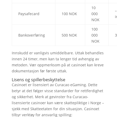
10
–
Paysafecard
100 NOK
000
i
NOK
100
Bankoverføring
500 NOK
000
3
NOK
Innskudd er vanligvis umiddelbare. Uttak behandles
innen 24 timer, men kan ta lenger tid avhengig av
metoden. Vær oppmerksom på at casinoet kan kreve
dokumentasjon før første uttak.
Lisens og spillerbeskyttelse
Casinoet er lisensiert av Curacao eGaming. Dette
betyr at det følger visse standarder for rettferdighet
og sikkerhet. Merk at gevinster fra Curacao-
lisensierte casinoer kan være skattepliktige i Norge –
sjekk med Skatteetaten for din situasjon. Casinoet
tilbyr verktøy for ansvarlig spilling: