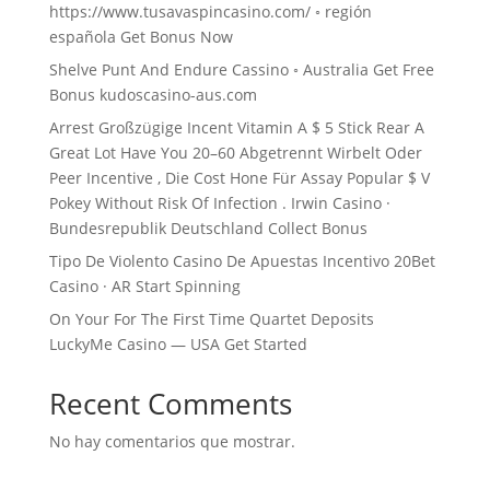
https://www.tusavaspincasino.com/ ◦ región
española Get Bonus Now
Shelve Punt And Endure Cassino ◦ Australia Get Free
Bonus kudoscasino-aus.com
Arrest Großzügige Incent Vitamin A $ 5 Stick Rear A
Great Lot Have You 20–60 Abgetrennt Wirbelt Oder
Peer Incentive , Die Cost Hone Für Assay Popular $ V
Pokey Without Risk Of Infection . Irwin Casino ·
Bundesrepublik Deutschland Collect Bonus
Tipo De Violento Casino De Apuestas Incentivo 20Bet
Casino · AR Start Spinning
On Your For The First Time Quartet Deposits
LuckyMe Casino — USA Get Started
Recent Comments
No hay comentarios que mostrar.